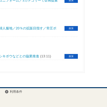
ユニフォーム／3カテゴリーで企画提案
政策
婦人服地／20％の拡販目指す／常圧ポ
政策
／シキボウなどとの協業推進
(13:11)
政策
ー
利用条件