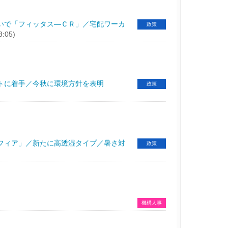
いで「フィッタス―ＣＲ」／宅配ワーカ
政策
3:05)
トに着手／今秋に環境方針を表明
政策
フィア」／新たに高透湿タイプ／暑さ対
政策
機構人事