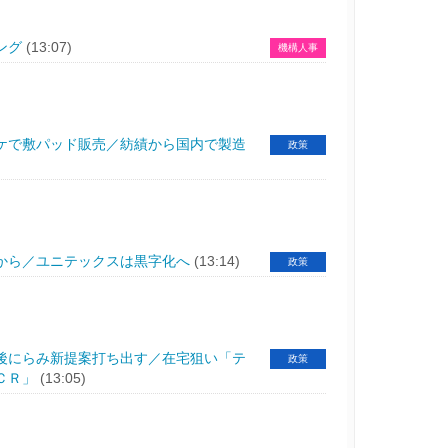
ング
(13:07)
機構人事
ケで敷パッド販売／紡績から国内で製造
政策
から／ユニテックスは黒字化へ
(13:14)
政策
後にらみ新提案打ち出す／在宅狙い「テ
政策
ＣＲ」
(13:05)