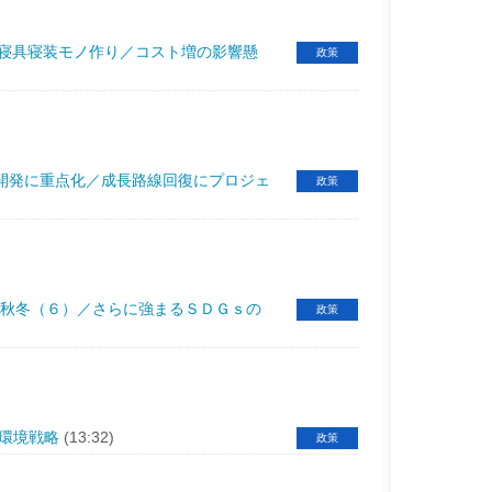
）／特集 寝具寝装モノ作り／コスト増の影響懸
政策
開発に重点化／成長路線回復にプロジェ
政策
1秋冬（６）／さらに強まるＳＤＧｓの
政策
環境戦略
(13:32)
政策