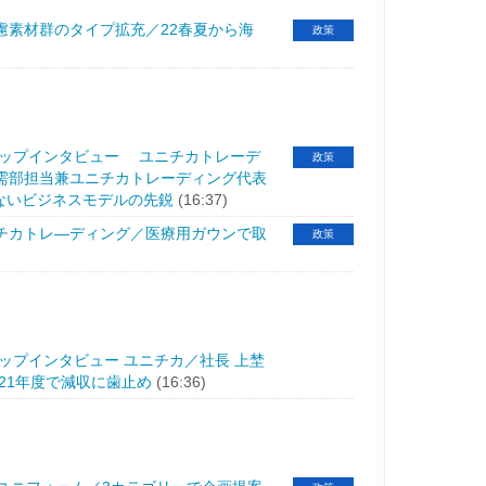
慮素材群のタイプ拡充／22春夏から海
政策
トップインタビュー ユニチカトレーデ
政策
需部担当兼ユニチカトレーディング代表
せないビジネスモデルの先鋭
(16:37)
チカトレ―ディング／医療用ガウンで取
政策
トップインタビュー ユニチカ／社長 上埜
21年度で減収に歯止め
(16:36)