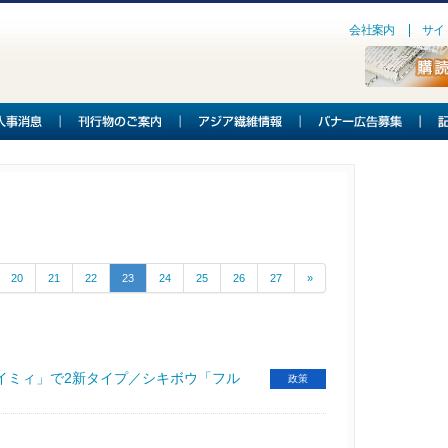
会社案内
サイ
20
21
22
23
24
25
26
27
»
イミィ」で2新タイプ／シキボウ「フル
政策