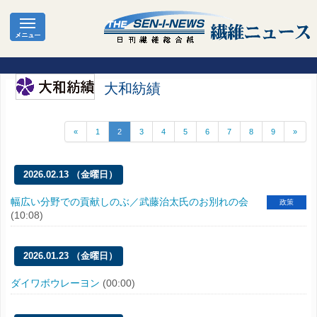
大和紡績
«
1
2
3
4
5
6
7
8
9
»
2026.02.13 （金曜日）
幅広い分野での貢献しのぶ／武藤治太氏のお別れの会
政策
(10:08)
2026.01.23 （金曜日）
ダイワボウレーヨン
(00:00)