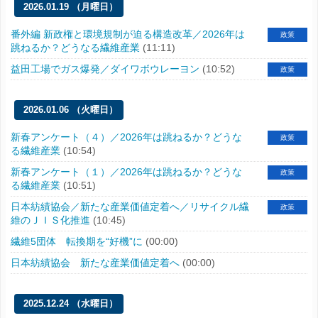
2026.01.19 （月曜日）
番外編 新政権と環境規制が迫る構造改革／2026年は
政策
跳ねるか？どうなる繊維産業
(11:11)
益田工場でガス爆発／ダイワボウレーヨン
(10:52)
政策
2026.01.06 （火曜日）
新春アンケート（４）／2026年は跳ねるか？どうな
政策
る繊維産業
(10:54)
新春アンケート（１）／2026年は跳ねるか？どうな
政策
る繊維産業
(10:51)
日本紡績協会／新たな産業価値定着へ／リサイクル繊
政策
維のＪＩＳ化推進
(10:45)
繊維5団体 転換期を“好機”に
(00:00)
日本紡績協会 新たな産業価値定着へ
(00:00)
2025.12.24 （水曜日）