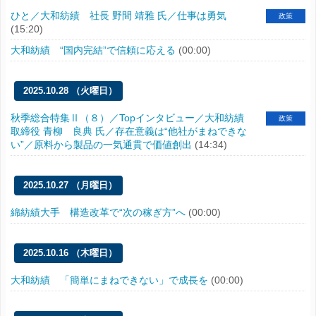
ひと／大和紡績 社長 野間 靖雅 氏／仕事は勇気
政策
(15:20)
大和紡績 “国内完結”で信頼に応える
(00:00)
2025.10.28 （火曜日）
秋季総合特集Ⅱ（８）／Topインタビュー／大和紡績
政策
取締役 青柳 良典 氏／存在意義は“他社がまねできな
い”／原料から製品の一気通貫で価値創出
(14:34)
2025.10.27 （月曜日）
綿紡績大手 構造改革で“次の稼ぎ方”へ
(00:00)
2025.10.16 （木曜日）
大和紡績 「簡単にまねできない」で成長を
(00:00)