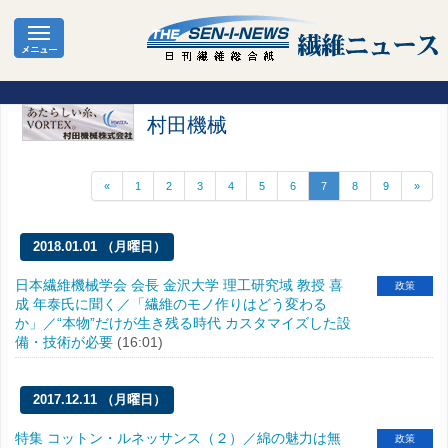
村田機械
«
1
2
3
4
5
6
7
8
9
»
2018.01.01 （月曜日）
日本繊維機械学会 会長 金沢大学 理工研究域 教授 喜
政策
成 年泰氏に聞く／「繊維のモノ作りはどう変わる
か」／“本物”だけが生き残る時代 カスタマイズした設
備・技術が必要
(16:01)
2017.12.11 （月曜日）
特集 コットン・ルネッサンス（２）／綿の魅力は無
政策