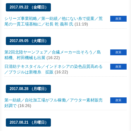
2017.09.22 （金曜日）
シリーズ事業戦略／第一紡績／他にない糸で提案／荒
政策
尾の一貫工場基軸に／社長 乾 義和 氏
(11:19)
2017.09.05 （火曜日）
第2回北陸ヤーンフェア／合繊メーカー出そろう／島
政策
精機、村田機械も出展
(16:22)
日清紡テキスタイル／インドネシアの染色品質高める
政策
／ブラジルは新種糸 拡販
(16:22)
2017.08.28 （月曜日）
第一紡績／自社加工場がフル稼働／アウター素材販売
政策
好調で
(16:26)
2017.08.21 （月曜日）