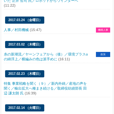
いた 正井 哲司 氏／ロボットからワインダーへ
(11:22)
2017.03.24 （金曜日）
人事／村田機械
(15:47)
機構人事
2017.03.02 （木曜日）
糸の新潮流／ヤーンフェアから（後）／環境プラスα
政策
の綿浮上／横編みの色は派手めに
(16:11)
2017.02.23 （木曜日）
特集 事業戦略を聞く（９）／新内外綿／産地の声を
聞く／輸出拡大へ種まき続ける／取締役紡績部長 田
辺 謙太朗 氏
(16:39)
2017.02.14 （火曜日）