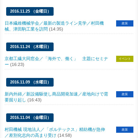
2016.11.25 （金曜日）
日本繊維機械学会／最新の製造ライン見学／村田機
政策
械、津田駒工業を訪問
(14:35)
2016.11.24 （木曜日）
京都工繊大同窓会／「海外で、働く」 主題にセミナ
イベント
ー
(16:23)
2016.11.09 （水曜日）
新内外綿／新設備駆使し商品開発加速／産地向けで需
政策
要掘り起し
(16:43)
2016.11.04 （金曜日）
村田機械 現地法人／「ボルテックス」精紡機が急伸
政策
／差別化志向の高まり受け
(14:58)