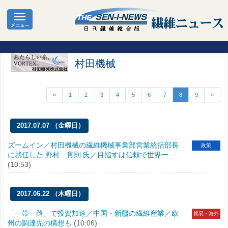
村田機械
«
1
2
3
4
5
6
7
8
9
»
2017.07.07 （金曜日）
ズームイン／村田機械の繊維機械事業部営業統括部長
政策
に就任した 野村 貫則 氏／目指すは信頼で世界一
(10:53)
2017.06.22 （木曜日）
「一帯一路」で投資加速／中国・新疆の繊維産業／欧
貿易・海外
州の調達先の構想も
(10:06)