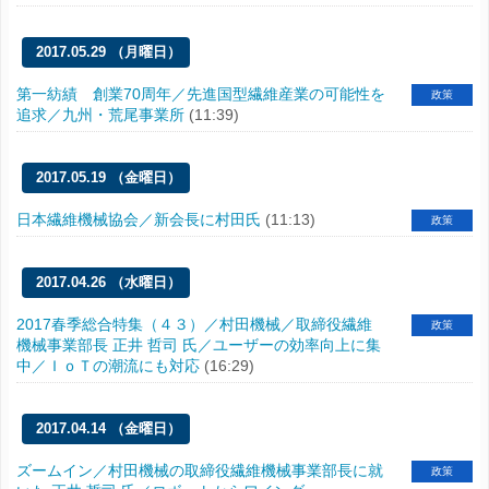
2017.05.29 （月曜日）
第一紡績 創業70周年／先進国型繊維産業の可能性を
政策
追求／九州・荒尾事業所
(11:39)
2017.05.19 （金曜日）
日本繊維機械協会／新会長に村田氏
(11:13)
政策
2017.04.26 （水曜日）
2017春季総合特集（４３）／村田機械／取締役繊維
政策
機械事業部長 正井 哲司 氏／ユーザーの効率向上に集
中／ＩｏＴの潮流にも対応
(16:29)
2017.04.14 （金曜日）
ズームイン／村田機械の取締役繊維機械事業部長に就
政策