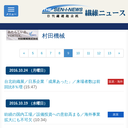
村田機械
«
5
6
7
8
9
10
11
12
13
»
2016.10.24 （月曜日）
台北紡織展／日系企業「成果あった」／来場者数は前
貿易・海外
回比8％増
(15:47)
2016.10.19 （水曜日）
紡績の国内工場／設備投資への意欲高まる／海外事業
政策
拡大にも不可欠
(10:34)