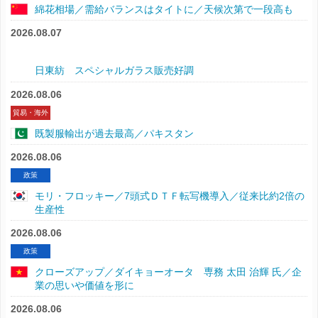
綿花相場／需給バランスはタイトに／天候次第で一段高も
2026.08.07
日東紡 スペシャルガラス販売好調
2026.08.06
貿易・海外
既製服輸出が過去最高／パキスタン
2026.08.06
政策
モリ・フロッキー／7頭式ＤＴＦ転写機導入／従来比約2倍の
生産性
2026.08.06
政策
クローズアップ／ダイキョーオータ 専務 太田 治輝 氏／企
業の思いや価値を形に
2026.08.06