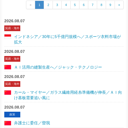
«
1
2
3
4
5
6
7
8
9
»
2026.08.07
貿易・海外
インドネシア／30年に5千億円規模へ／スポーツ衣料市場が
拡大
2026.08.07
貿易・海外
ＡＩ活用の縫製生産へ／ジャック・テクノロジー
2026.08.07
貿易・海外
カール・マイヤー／ガラス繊維用経糸準備機が伸長／ＡＩ向
け基板需要追い風に
2026.08.07
政策
弁護士に委任／曽我