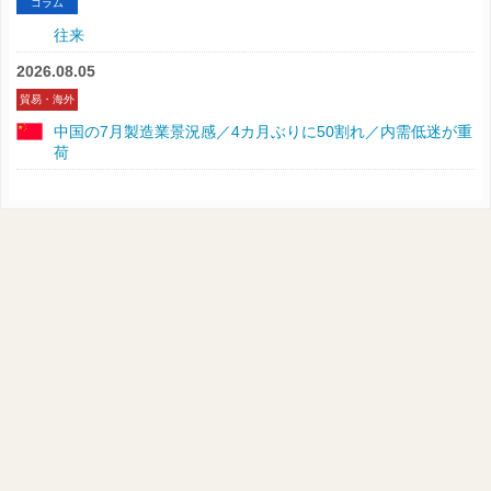
コラム
往来
2026.08.05
貿易・海外
中国の7月製造業景況感／4カ月ぶりに50割れ／内需低迷が重
荷