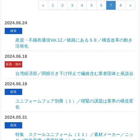
«
1
2
3
4
5
6
7
8
»
2024.06.24
政策
産資・不織布通信Vol.12／岐路にあるＳＢ／構造改革の動き
活発化
2024.06.18
貿易・海外
台湾経済部／関税引き下げ停止で繊維含む業者団体と座談会
2024.06.18
政策
ユニフォームフェア別冊（１）／喫緊の課題は業界の構造変
化
2024.05.31
政策
特集 スクールユニフォーム（１１）／素材メーカー／ニッ