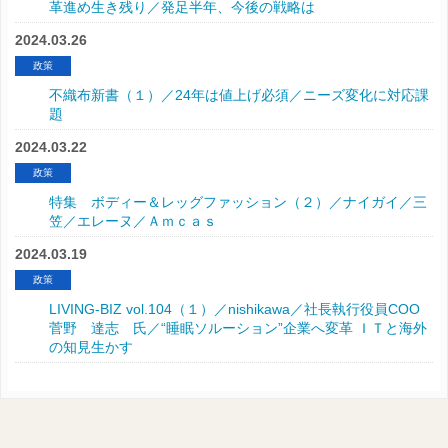
革進め生き残り／発足半年、今後の戦略は
2024.03.26
政策
不織布新書（１）／24年は値上げ必須／ニーズ変化に対応課
題
2024.03.22
政策
特集 ボディー＆レッグファッション（２）／ナイガイ／三
笠／エレーヌ／Ａｍｃａｓ
2024.03.19
政策
LIVING-BIZ vol.104（１）／nishikawa／社長執行役員COO
菅野 達志 氏／“睡眠ソルーション”企業へ変革 ＩＴと海外
の知見生かす