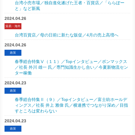
台湾小売市場／独自進化遂げた王者・百貨店／「ららぽー
と」など新風
2024.04.26
貿易・海外
台湾百貨店／母の日前に新たな販促／4月の売上高増へ
2024.04.26
政策
春季総合特集Ⅴ（１１）／Topインタビュー／ボンマックス
／社長 外川 雄一 氏／専門知識生かし合い／今夏新物流セン
ター稼働
2024.04.23
政策
春季総合特集Ⅱ（９）／Topインタビュー／富士紡ホールデ
ィングス／社長 井上 雅偉 氏／横連携でつながり深め／目指
すところは変わらない
2024.04.23
政策