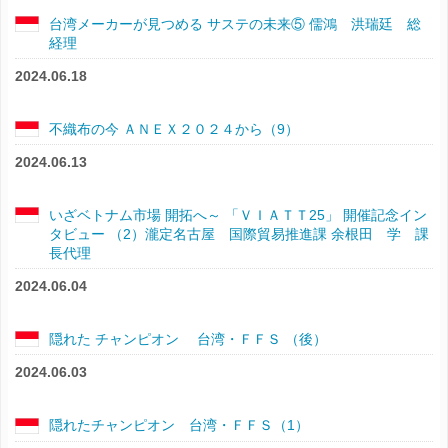
台湾メーカーが見つめる サステの未来⑤ 儒鴻 洪瑞廷 総
経理
2024.06.18
不織布の今 ＡＮＥＸ２０２４から（9）
2024.06.13
いざベトナム市場 開拓へ～ 「ＶＩＡＴＴ25」 開催記念イン
タビュー （2）瀧定名古屋 国際貿易推進課 余根田 学 課
長代理
2024.06.04
隠れた チャンピオン 台湾・ＦＦＳ （後）
2024.06.03
隠れたチャンピオン 台湾・ＦＦＳ（1）