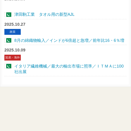
津田駒工業 タオル用の新型AJL
2025.10.27
政策
8月の綿織物輸入／インドが6倍超と急増／前年比16・6％増
2025.10.09
貿易・海外
イタリア繊維機械／最大の輸出市場に照準／ＩＴＭＡに100
社出展