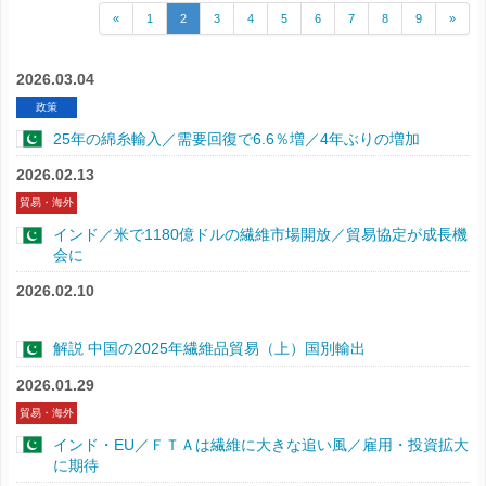
«
1
2
3
4
5
6
7
8
9
»
2026.03.04
政策
25年の綿糸輸入／需要回復で6.6％増／4年ぶりの増加
2026.02.13
貿易・海外
インド／米で1180億ドルの繊維市場開放／貿易協定が成長機
会に
2026.02.10
解説 中国の2025年繊維品貿易（上）国別輸出
2026.01.29
貿易・海外
インド・EU／ＦＴＡは繊維に大きな追い風／雇用・投資拡大
に期待