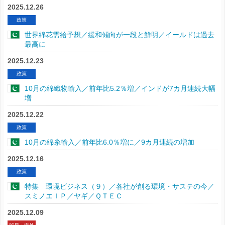
2025.12.26
政策
世界綿花需給予想／緩和傾向が一段と鮮明／イールドは過去
最高に
2025.12.23
政策
10月の綿織物輸入／前年比5.2％増／インドが7カ月連続大幅
増
2025.12.22
政策
10月の綿糸輸入／前年比6.0％増に／9カ月連続の増加
2025.12.16
政策
特集 環境ビジネス（９）／各社が創る環境・サステの今／
スミノエＩＰ／ヤギ／ＱＴＥＣ
2025.12.09