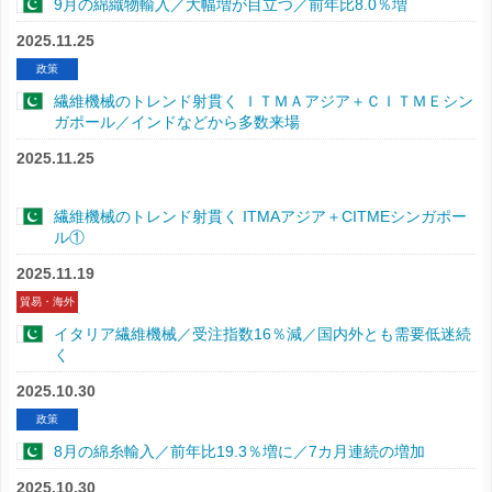
9月の綿織物輸入／大幅増が目立つ／前年比8.0％増
2025.11.25
政策
繊維機械のトレンド射貫く ＩＴＭＡアジア＋ＣＩＴＭＥシン
ガポール／インドなどから多数来場
2025.11.25
繊維機械のトレンド射貫く ITMAアジア＋CITMEシンガポー
ル①
2025.11.19
貿易・海外
イタリア繊維機械／受注指数16％減／国内外とも需要低迷続
く
2025.10.30
政策
8月の綿糸輸入／前年比19.3％増に／7カ月連続の増加
2025.10.30