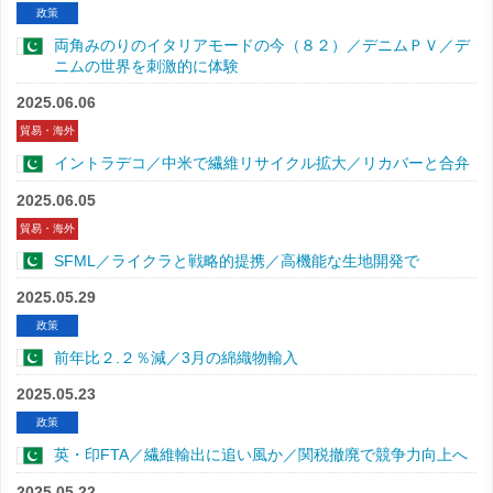
政策
両角みのりのイタリアモードの今（８２）／デニムＰＶ／デ
ニムの世界を刺激的に体験
2025.06.06
貿易・海外
イントラデコ／中米で繊維リサイクル拡大／リカバーと合弁
2025.06.05
貿易・海外
SFML／ライクラと戦略的提携／高機能な生地開発で
2025.05.29
政策
前年比２.２％減／3月の綿織物輸入
2025.05.23
政策
英・印FTA／繊維輸出に追い風か／関税撤廃で競争力向上へ
2025.05.22