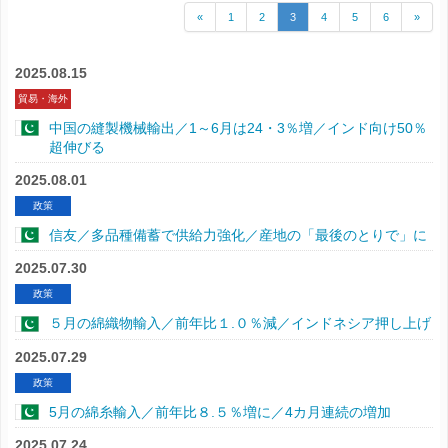
«
1
2
3
4
5
6
»
2025.08.15
貿易・海外
中国の縫製機械輸出／1～6月は24・3％増／インド向け50％
超伸びる
2025.08.01
政策
信友／多品種備蓄で供給力強化／産地の「最後のとりで」に
2025.07.30
政策
５月の綿織物輸入／前年比１.０％減／インドネシア押し上げ
2025.07.29
政策
5月の綿糸輸入／前年比８.５％増に／4カ月連続の増加
2025.07.24