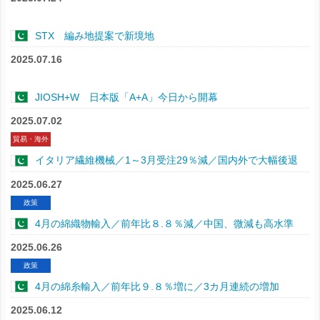
STX 編み地提案で新境地
2025.07.16
JIOSH+W 日本版「A+A」今日から開幕
2025.07.02
貿易・海外
イタリア繊維機械／1～3月受注29％減／国内外で大幅後退
2025.06.27
政策
4月の綿織物輸入／前年比８.８％減／中国、微減も高水準
2025.06.26
政策
4月の綿糸輸入／前年比９.８％増に／3カ月連続の増加
2025.06.12