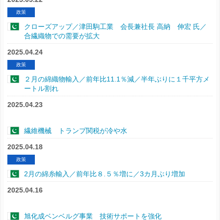
政策
クローズアップ／津田駒工業 会長兼社長 高納 伸宏 氏／
合繊織物での需要が拡大
2025.04.24
政策
２月の綿織物輸入／前年比11.1％減／半年ぶりに１千平方メ
ートル割れ
2025.04.23
繊維機械 トランプ関税が冷や水
2025.04.18
政策
2月の綿糸輸入／前年比８.５％増に／3カ月ぶり増加
2025.04.16
旭化成ベンベルグ事業 技術サポートを強化