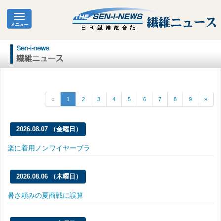
«
1
2
3
4
5
6
7
8
9
»
2026.08.07 （金曜日）
楽に着用ノンワイヤーブラ
2026.08.06 （木曜日）
暑さ頼みの夏商戦に誤算