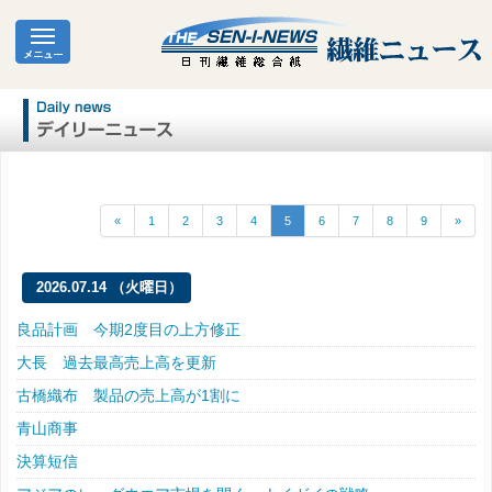
«
1
2
3
4
5
6
7
8
9
»
2026.07.14 （火曜日）
良品計画 今期2度目の上方修正
大長 過去最高売上高を更新
古橋織布 製品の売上高が1割に
青山商事
決算短信