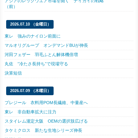
アジアのレッグウエア市場を開く ナイガイの戦略
（前）
2026.07.10 （金曜日）
東レ 強みのナイロン前面に
マルオリグループ オンデマンドBUが伸長
河田フェザー 羽毛ふとん解体機倍増
丸佐 “冷たさ長持ち”で現場守る
決算短信
2026.07.09 （木曜日）
プレジール 衣料用POM長繊維、中量産へ
東レ 非自動車拡大に注力
スタイレム瀧定大阪 OEMの選択肢広げる
タケミクロス 新たな生地シリーズ伸長