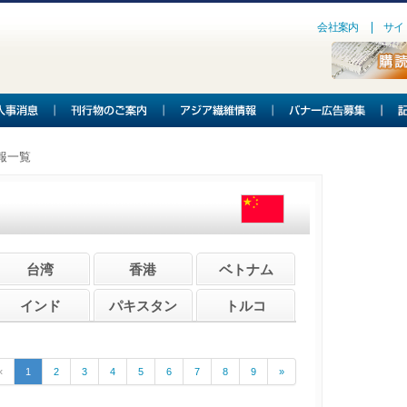
会社案内
サイ
報一覧
台湾
香港
ベトナム
インド
パキスタン
トルコ
«
1
2
3
4
5
6
7
8
9
»