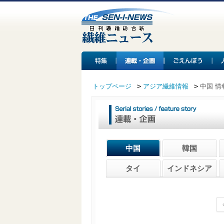
トップページ
アジア繊維情報
中国 情
中国
韓国
タイ
インドネシア