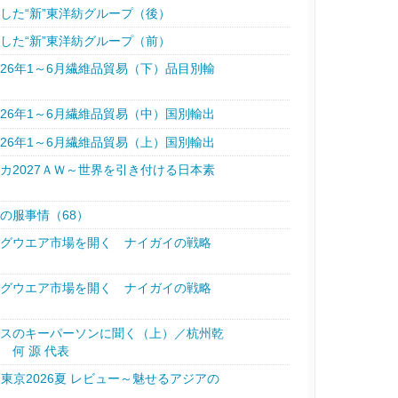
した“新”東洋紡グループ（後）
した“新”東洋紡グループ（前）
26年1～6月繊維品貿易（下）品目別輸
26年1～6月繊維品貿易（中）国別輸出
26年1～6月繊維品貿易（上）国別輸出
カ2027ＡＷ～世界を引き付ける日本素
の服事情（68）
ッグウエア市場を開く ナイガイの戦略
ッグウエア市場を開く ナイガイの戦略
ースのキーパーソンに聞く（上）／杭州乾
 何 源 代表
・東京2026夏 レビュー～魅せるアジアの