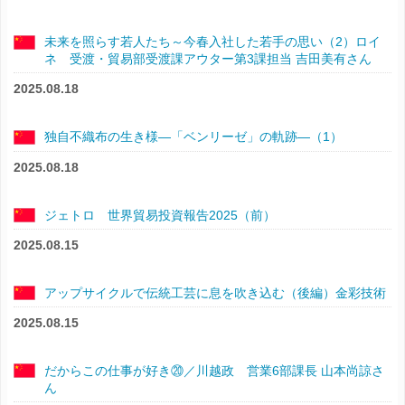
未来を照らす若人たち～今春入社した若手の思い（2）ロイ
ネ 受渡・貿易部受渡課アウター第3課担当 吉田美有さん
2025.08.18
独自不織布の生き様―「ベンリーゼ」の軌跡―（1）
2025.08.18
ジェトロ 世界貿易投資報告2025（前）
2025.08.15
アップサイクルで伝統工芸に息を吹き込む（後編）金彩技術
2025.08.15
だからこの仕事が好き⑳／川越政 営業6部課長 山本尚諒さ
ん