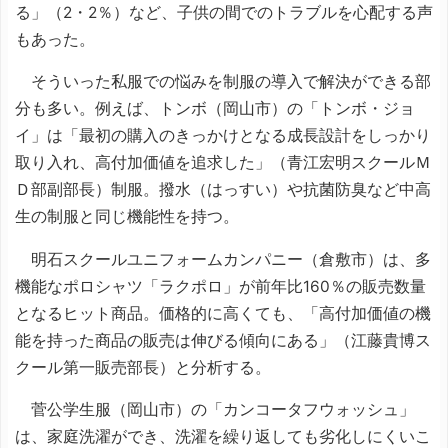
る」（2・2％）など、子供の間でのトラブルを心配する声
もあった。
そういった私服での悩みを制服の導入で解決ができる部
分も多い。例えば、トンボ（岡山市）の「トンボ・ジョ
イ」は「最初の購入のきっかけとなる成長設計をしっかり
取り入れ、高付加価値を追求した」（青江宏明スクールＭ
Ｄ部副部長）制服。撥水（はっすい）や抗菌防臭など中高
生の制服と同じ機能性を持つ。
明石スクールユニフォームカンパニー（倉敷市）は、多
機能なポロシャツ「ラクポロ」が前年比160％の販売数量
となるヒット商品。価格的に高くても、「高付加価値の機
能を持った商品の販売は伸びる傾向にある」（江藤貴博ス
クール第一販売部長）と分析する。
菅公学生服（岡山市）の「カンコータフウォッシュ」
は、家庭洗濯ができ、洗濯を繰り返しても劣化しにくいこ