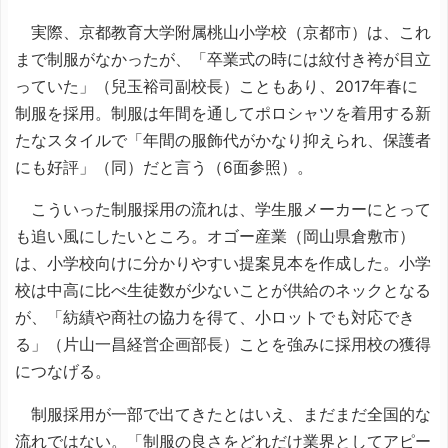
実際、京都教育大学附属桃山小学校（京都市）は、これ
まで制服がなかったが、「卒業式の時には紋付き袴が目立
っていた」（兒玉裕司副校長）こともあり、2017年春に
制服を採用。制服は年間を通してポロシャツを着用する新
たなスタイルで「年間の服飾代がかなり抑えられ、保護者
にも好評」（同）だと言う（6面参照）。
こういった制服採用の流れは、学生服メーカーにとって
も追い風にしたいところ。オゴー産業（岡山県倉敷市）
は、小学校向けに分かりやすい提案見本を作成した。小学
校は中高に比べ生徒数が少ないことが供給のネックとなる
が、「紡績や商社の協力を得て、小ロットでも対応でき
る」（片山一昌経営企画部長）ことを強みに採用校の獲得
につなげる。
制服採用が一部で出てきたとはいえ、まだまだ全国的な
流れではない。「制服の良さをどれだけ業界としてアピー