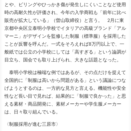
とや、ピリングやひっかき傷が発生しにくいことなど使用
時の高耐久性が評価され、今年の入学商戦も「前年に比べ
販売が拡大している」（曽山取締役）と言う。 2月に東
京都中央区立泰明小学校でイタリアの高級ブランド「アル
マーニ」がデザインを監修した制服（標準服）を採用した
ことが反響を呼んだ。一式をそろえれば8万円以上で、一
般紙では公立の小学校にしては「高すぎる」という論調が
目立ち、国会でも取り上げられ、大きな話題となった。
泰明小学校は極端な例ではあるが、その点だけを捉えて
全国的に「制服は高いから問題がある」という議論につな
げようとするのは、一方的な見方と言える。機能性や安全
性など長い目で見れば、結果的に「制服で良かった」と思
える素材・商品開発に、素材メーカーや学生服メーカー
は、日々取り組んでいる。
〈制服採用が進む三原市〉