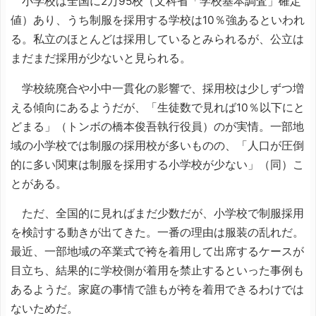
小学校は全国に2万95校（文科省「学校基本調査」確定
値）あり、うち制服を採用する学校は10％強あるといわれ
る。私立のほとんどは採用しているとみられるが、公立は
まだまだ採用が少ないと見られる。
学校統廃合や小中一貫化の影響で、採用校は少しずつ増
える傾向にあるようだが、「生徒数で見れば10％以下にと
どまる」（トンボの橋本俊吾執行役員）のが実情。一部地
域の小学校では制服の採用校が多いものの、「人口が圧倒
的に多い関東は制服を採用する小学校が少ない」（同）こ
とがある。
ただ、全国的に見ればまだ少数だが、小学校で制服採用
を検討する動きが出てきた。一番の理由は服装の乱れだ。
最近、一部地域の卒業式で袴を着用して出席するケースが
目立ち、結果的に学校側が着用を禁止するといった事例も
あるようだ。家庭の事情で誰もが袴を着用できるわけでは
ないためだ。