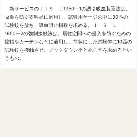
新サービスのＪＩＳ Ｌ1950―1の誘引吸血装置法は、
吸血を防ぐ衣料品に適用し、試験用ケージの中に30匹の
試験蚊を放ち、吸血阻止指数を求める。ＪＩＳ Ｌ
1950―2の強制接触法は、居住空間への侵入を防ぐための
蚊帳やカーテンなどに適用し、筒状にした試験体に10匹の
試験蚊を接触させ、ノックダウン率と死亡率を求めるとい
うもの。