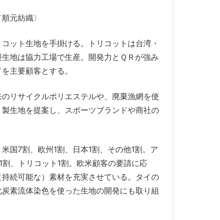
／順元紡織〉
コット生地を手掛ける。トリコットは台湾・
製生地は協力工場で生産。開発力とＱＲが強み
ドを主要顧客とする。
のリサイクルポリエステルや、廃棄漁網を使
ト製生地を提案し、スポーツブランドや商社の
国7割、欧州1割、日本1割、その他1割。ア
1割、トリコット1割。欧米顧客の要請に応
（持続可能な）素材を充実させている。タイの
化炭素流体染色を使った生地の開発にも取り組