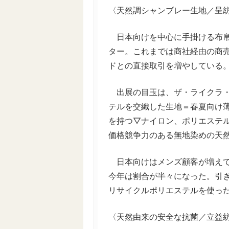
〈天然調シャンブレー生地／呈
日本向けを中心に手掛ける布帛
ター。これまでは商社経由の商
ドとの直接取引を増やしている
出展の目玉は、ザ・ライクラ・
テルを交織した生地＝春夏向け
を持つ▽ナイロン、ポリエステ
価格競争力のある無地染めの天
日本向けはメンズ顧客が増えて
今年は割合が半々になった。引
リサイクルポリエステルを使っ
〈天然由来の安全な抗菌／立益