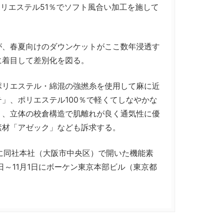
ポリエステル51％でソフト風合い加工を施して
、春夏向けのダウンケットがここ数年浸透す
に着目して差別化を図る。
リエステル・綿混の強撚糸を使用して麻に近
」、ポリエステル100％で軽くてしなやかな
」、立体の校倉構造で肌離れが良く通気性に優
素材「アゼック」なども訴求する。
日に同社本社（大阪市中央区）で開いた機能素
日～11月1日にボーケン東京本部ビル（東京都