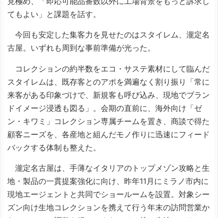
見極め、「即応可能品番数以外に工場背景をもっと訴求し
てもよい」と課題を話す。
今回も安定した集客力を見せたのはスタイレム、瀧定名
古屋。いずれも周到な事前準備が光った。
コレクションの約半数をエコ・サステ素材にして臨んだ
スタイレムは、既存客とのアポを満遍なく割り振り「常に
来客がある印象づけで、新規客も呼び込み、現地でブラン
ドイメージ浸透も図る」。会期の直前に、海外向け「ゼ
ン・キワミ」コレクション専属チームを置き、商談で得た
顧客ニーズを、各産地と組んだモノ作りに迅速にフィード
バックする体制も整えた。
瀧定名古屋は、手薄なイタリアのトップメゾン攻略と生
地・製品の一貫提案強化に向け、昨年11月にミラノ市内に
現地エージェントと共同でショールームを設置。対象シー
ズン向け生地コレクションを携えて行う年末の訪問営業か