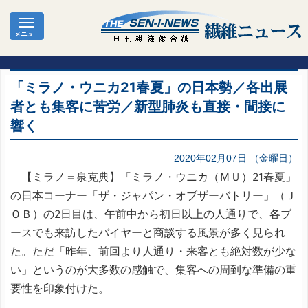
「ミラノ・ウニカ21春夏」の日本勢／各出展
者とも集客に苦労／新型肺炎も直接・間接に
響く
2020年02月07日 （金曜日）
【ミラノ＝泉克典】「ミラノ・ウニカ（ＭＵ）21春夏」
の日本コーナー「ザ・ジャパン・オブザーバトリー」（Ｊ
ＯＢ）の2日目は、午前中から初日以上の人通りで、各ブ
ースでも来訪したバイヤーと商談する風景が多く見られ
た。ただ「昨年、前回より人通り・来客とも絶対数が少な
い」というのが大多数の感触で、集客への周到な準備の重
要性を印象付けた。