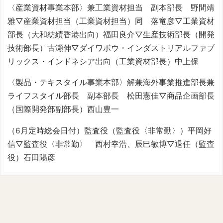
〈産業資材事業本部〉兼工業資材担当 副本部長 野間靖
雅▽産業資材担当（工業資材担当）同 落竜彦▽工業資材
部長（大和紡績香港出向）福田良介▽生産技術部長（開発
技術部長）古瀬伸▽ダイワボウ・インダストリアルファブ
リックス・インドネシア出向（工業資材部長）中上保
〈製品・テキスタイル事業本部〉解兼海外事業推進部長兼
ライフスタイル部長 副本部長 松田憲佳▽商品企画部長
（国際開発部副部長）西山豊一
（6月定時総会日付）監査役（監査役〈非常勤〉）平岡好
信▽監査役〈非常勤〉 西村幸浩、辰巳敏博▽退任（監査
役）石田陽彦