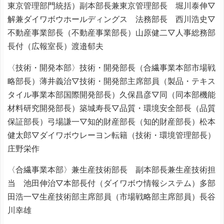
東京管理部門統括）副本部長兼東京管理部長 堀川泰伸▽
解兼ダイワボウホールディングス 法務部長 西川浩史▽
不動産事業部長（不動産事業部長）山原健二▽人事総務部
長付（広報室長）渡邉郁夫
〈技術・開発本部〉技術・開発部長（合繊事業本部市場戦
略部長）薄井義治▽技術・開発部主席部員（製品・テキス
タイル事業本部国際開発部長）久保昌彦▽同（同本部機能
材料研究開発部長）築城寿長▽品質・環境安全部長（品質
保証部長）弓場謙一▽知的財産部長（知的財産部長）松本
健太郎▽ダイワボウレーヨン転籍（技術・環境管理部長）
庄野栄作
〈合繊事業本部〉兼生産技術部長 副本部長兼生産技術担
当 池田伸治▽本部長付（ダイワボウ情報システム）多部
田浩一▽生産技術部主席部員（市場戦略部主席部員）長谷
川幸雄