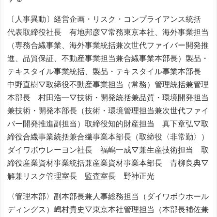
〔人事異動〕経営企画・リスク・コンプライアンス統括
代表取締役社長 有地邦彦▽常務東京本社、海外事業担当
（専務合繊事業、海外事業統括兼次世代ファイバー開発推
進、品質保証、不動産事業担当兼合繊事業本部長）製品・
テキスタイル事業統括、製品・テキスタイル事業本部長
中野直樹▽取締役不動産事業担当（常務）管理統括兼管理
本部長 村田浩一▽技術・開発統括兼品質・環境開発担当
兼技術・開発本部長（技術・環境管理担当兼次世代ファイ
バー開発推進副担当）取締役知的財産担当 真下章弘▽取
締役合繊事業統括兼合繊事業本部長（取締役〈非常勤〉）
ダイワボウレーヨン社長 福嶋一成▽兼生産技術担当 取
締役産業資材事業統括兼産業資材事業本部長 青柳良典▽
解兼リスク管理室長 監査室長 野神正光
〈管理本部〉副本部長兼人事総務担当（ダイワボウホール
ディングス）嶋村貴史▽東京本社管理担当（本部長補佐兼