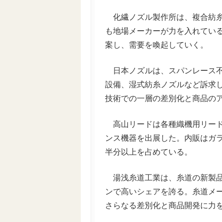
化繊ノズル製作所は、複合紡糸
も地場メーカーが力を入れてい
案し、需要を喚起していく。
日本ノズルは、スパンレース不
設備、湿式紡糸ノズルなど訴求
技術での一層の差別化と商品の
高山リードは各種織機用リード
ンス機器を出展した。内販はガ
半分以上を占めている。
湯浅糸道工業は、糸道の新製品
ンで高いシェアを誇る。糸道メ
さらなる差別化と商品開発に力