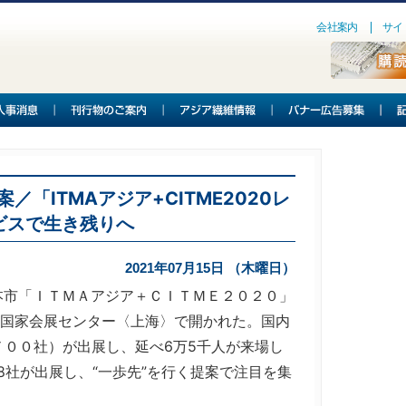
会社案内
サイ
／「ITMAアジア+CITME2020レ
ビスで生き残りへ
2021年07月15日 （木曜日）
市「ＩＴＭＡアジア＋ＣＩＴＭＥ２０２０」
市の国家会展センター〈上海〉で開かれた。国内
７００社）が出展し、延べ6万5千人が来場し
8社が出展し、“一歩先”を行く提案で注目を集