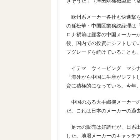
きそうだ」（津田駒機械製造〈
欧州系メーカー各社も快進撃を
の孫松華・中国区業務総経理は
ロナ禍前は顧客の中国メーカー
後、国内での投資にシフトして
プグレードを続けていることも
イテマ ウィービング マシナ
「海外から中国に生産がシフト
資に積極的になっている。今年
中国のある大手織機メーカーの2
だ。これは日本のメーカーの過
足元の販売は好調だが、日系出
した。地場メーカーのキャッチ