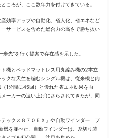
たところが、ここ数年力を付けてきている。
産効率アップや自動化、省人化、省エネなど
ターサービスを含めた総合力の高さで勝ち抜い
一歩先”を行く提案で存在感を示した。
ト機とベッドマットレス用丸編み機の2本立
シックな天竺を編むシングル機は、従来機と内
（1分間に45回）と優れた省エネ効果を両
産メーカーの追い上げにさらされてきたが、同
テックス８７０ＥＸ」や自動ワインダー「プ
最新機を並べた。自動ワインダーは、糸切り装
なタイプを初公開し、注目を集めた。