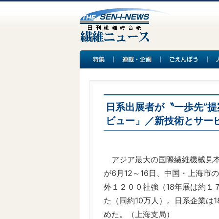
日系出展者が〝一歩先”提案
ビュー」／新技術とサー
アジア最大の国際繊維機械見本
が6月12～16日、中国・上海
外１２００社強（18年展は約１
た（同約10万人）。日系企業は1
めた。（上海支局）