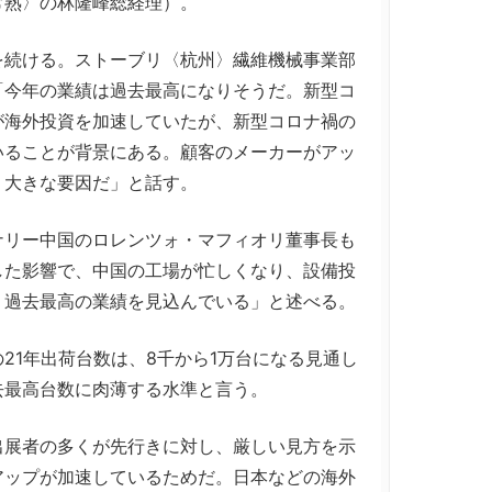
常熟〉の林隆峰総経理）。
続ける。ストーブリ〈杭州〉繊維機械事業部
「今年の業績は過去最高になりそうだ。新型コ
が海外投資を加速していたが、新型コロナ禍の
いることが背景にある。顧客のメーカーがアッ
、大きな要因だ」と話す。
リー中国のロレンツォ・マフィオリ董事長も
した影響で、中国の工場が忙しくなり、設備投
、過去最高の業績を見込んでいる」と述べる。
1年出荷台数は、8千から1万台になる見通し
去最高台数に肉薄する水準と言う。
展者の多くが先行きに対し、厳しい見方を示
アップが加速しているためだ。日本などの海外