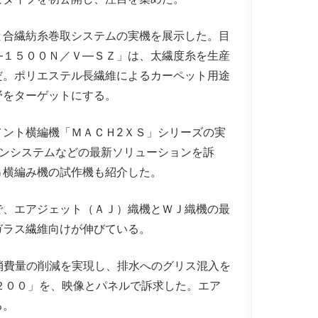
合繊紡糸巻取システムの実機を展示した。目
―１５００Ｎ／Ｖ―ＳＺ」は、太繊度糸を生産
だ。ポリエステル長繊維によるカーペット用途
野をターゲットにする。
ント横編機「ＭＡＣＨ2ＸＳ」シリーズの実
インシステムなどの最新ソリューションを訴
Ｇ横編み機の試作機も紹介した。
、エアジェット（ＡＪ）織機とＷＪ織機の最
ガラス繊維向けが伸びている。
消費量の削減を実現し、排水へのグリス混入を
２００」を、映像とパネルで訴求した。エア
る。