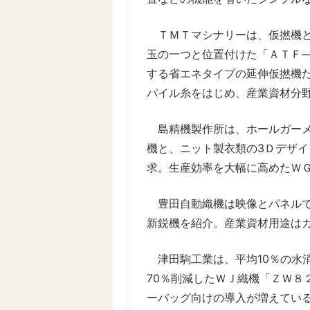
ＴＭＴマシナリーは、仮撚機と
玉の一つと位置付けた「ＡＴＦ
する省エネタイプの延伸仮撚機
パイル糸をはじめ、産業資材分
島精機製作所は、ホールガーメ
機と、ニット製衣類の3Ｄデザ
求。生産効率を大幅に高めたＷ
豊田自動織機は映像とパネルで
新鋭機を紹介。産業資材用途は
津田駒工業は、平均10％の水
70％削減したＷＪ織機「ＺＷ８
ーバッグ向けの導入が増えてい