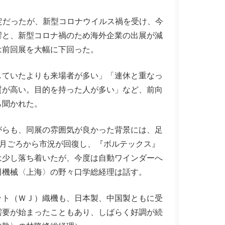
定だったが、新型コロナウイルス禍を受け、今
響と、新型コロナ禍のため海外企業の出展が減
は前回展を大幅に下回った。
ていたよりも来場者が多い」「連休と重なっ
質が高い。目的を持った人が多い」など、前向
ら聞かれた。
らも、同展の雰囲気が良かった背景には、足
9月ごろから市況が回復し、『ボルテックス』
は少し落ち着いたが、今度は自動ワインダーへ
田機械〈上海〉の野々口学総経理は話す。
ト（ＷＪ）織機も、日本製、中国製ともに受
需要が始まったこともあり、しばらく好調が続