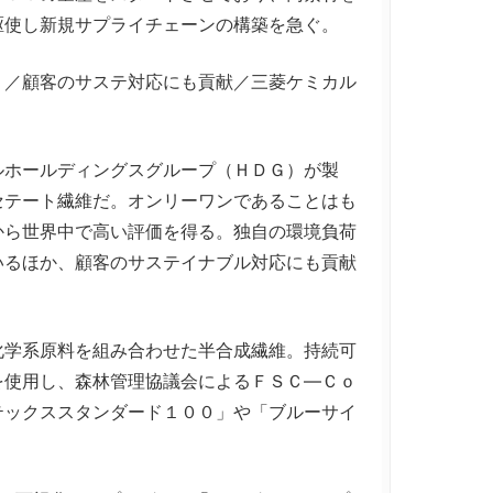
駆使し新規サプライチェーンの構築を急ぐ。
」／顧客のサステ対応にも貢献／三菱ケミカル
ホールディングスグループ（ＨＤＧ）が製
セテート繊維だ。オンリーワンであることはも
から世界中で高い評価を得る。独自の環境負荷
いるほか、顧客のサステイナブル対応にも貢献
学系原料を組み合わせた半合成繊維。持続可
を使用し、森林管理協議会によるＦＳＣ―Ｃｏ
テックススタンダード１００」や「ブルーサイ
。