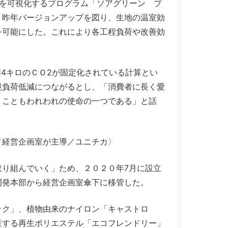
を可視化するプログラム「ソアグリーン プ
、昨年バージョンアップを図り、生地の温室効
を可能にした。これにより各工程負荷や改善効
4キロのＣＯ2が固定化されている計算とい
境負荷低減につながるとし、「消費者に長く愛
くこともわれわれの使命の一つである」と話
／経営企画室が主導／ユニチカ〉
り組んでいく」ため、２０２０年7月に設立
開発本部から経営企画室傘下に移管した。
ク」、植物由来のナイロン「キャストロ
産する再生ポリエステル「エコフレンドリー」