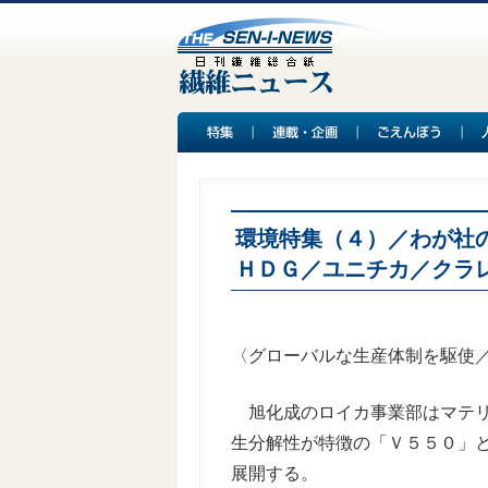
環境特集（４）／わが社
ＨＤＧ／ユニチカ／クラ
〈グローバルな生産体制を駆使
旭化成のロイカ事業部はマテリ
生分解性が特徴の「Ｖ５５０」
展開する。