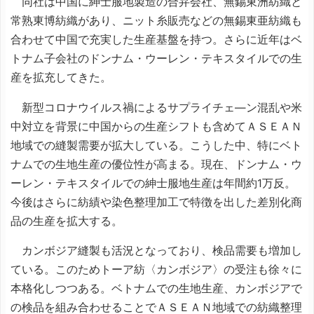
同社は中国に紳士服地製造の合弁会社、無錫東洲紡織と
常熟東博紡織があり、ニット糸販売などの無錫東亜紡織も
合わせて中国で充実した生産基盤を持つ。さらに近年はベ
トナム子会社のドンナム・ウーレン・テキスタイルでの生
産を拡充してきた。
新型コロナウイルス禍によるサプライチェ―ン混乱や米
中対立を背景に中国からの生産シフトも含めてＡＳＥＡＮ
地域での縫製需要が拡大している。こうした中、特にベト
ナムでの生地生産の優位性が高まる。現在、ドンナム・ウ
ーレン・テキスタイルでの紳士服地生産は年間約1万反。
今後はさらに紡績や染色整理加工で特徴を出した差別化商
品の生産を拡大する。
カンボジア縫製も活況となっており、検品需要も増加し
ている。このためトーア紡〈カンボジア〉の受注も徐々に
本格化しつつある。ベトナムでの生地生産、カンボジアで
の検品を組み合わせることでＡＳＥＡＮ地域での紡織整理