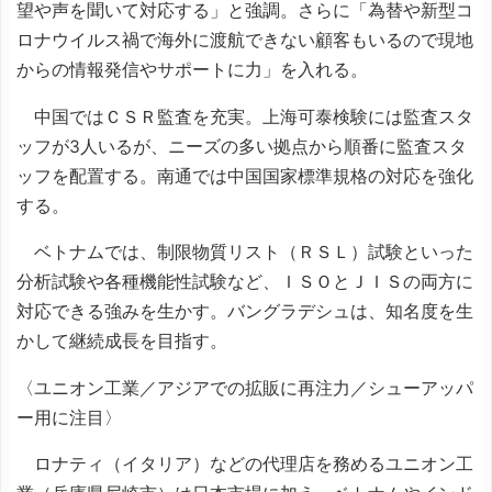
望や声を聞いて対応する」と強調。さらに「為替や新型コ
ロナウイルス禍で海外に渡航できない顧客もいるので現地
からの情報発信やサポートに力」を入れる。
中国ではＣＳＲ監査を充実。上海可泰検験には監査スタ
ッフが3人いるが、ニーズの多い拠点から順番に監査スタ
ッフを配置する。南通では中国国家標準規格の対応を強化
する。
ベトナムでは、制限物質リスト（ＲＳＬ）試験といった
分析試験や各種機能性試験など、ＩＳＯとＪＩＳの両方に
対応できる強みを生かす。バングラデシュは、知名度を生
かして継続成長を目指す。
〈ユニオン工業／アジアでの拡販に再注力／シューアッパ
ー用に注目〉
ロナティ（イタリア）などの代理店を務めるユニオン工