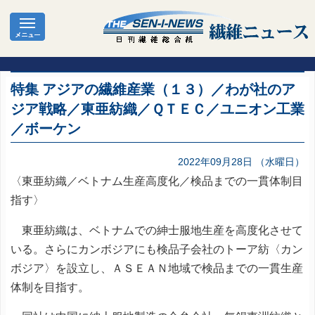
特集 アジアの繊維産業（１３）／わが社のア
ジア戦略／東亜紡織／ＱＴＥＣ／ユニオン工業
／ボーケン
2022年09月28日 （水曜日）
〈東亜紡織／ベトナム生産高度化／検品までの一貫体制目
指す〉
東亜紡織は、ベトナムでの紳士服地生産を高度化させて
いる。さらにカンボジアにも検品子会社のトーア紡〈カン
ボジア〉を設立し、ＡＳＥＡＮ地域で検品までの一貫生産
体制を目指す。