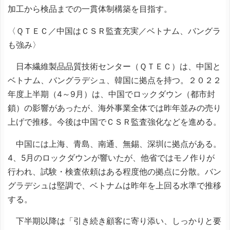
加工から検品までの一貫体制構築を目指す。
〈ＱＴＥＣ／中国はＣＳＲ監査充実／ベトナム、バングラ
も強み〉
日本繊維製品品質技術センター（ＱＴＥＣ）は、中国と
ベトナム、バングラデシュ、韓国に拠点を持つ。２０２２
年度上半期（4～9月）は、中国でロックダウン（都市封
鎖）の影響があったが、海外事業全体では昨年並みの売り
上げで推移。今後は中国でＣＳＲ監査強化などを進める。
中国には上海、青島、南通、無錫、深圳に拠点がある。
4、5月のロックダウンが響いたが、他省ではモノ作りが
行われ、試験・検査依頼はある程度他の拠点に分散。バン
グラデシュは堅調で、ベトナムは昨年を上回る水準で推移
する。
下半期以降は「引き続き顧客に寄り添い、しっかりと要