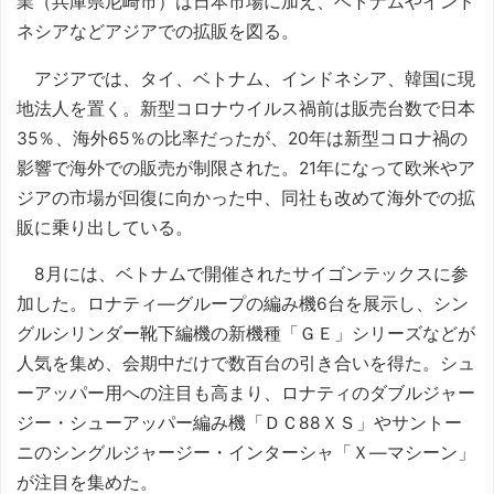
業（兵庫県尼崎市）は日本市場に加え、ベトナムやインド
ネシアなどアジアでの拡販を図る。
アジアでは、タイ、ベトナム、インドネシア、韓国に現
地法人を置く。新型コロナウイルス禍前は販売台数で日本
35％、海外65％の比率だったが、20年は新型コロナ禍の
影響で海外での販売が制限された。21年になって欧米やア
ジアの市場が回復に向かった中、同社も改めて海外での拡
販に乗り出している。
8月には、ベトナムで開催されたサイゴンテックスに参
加した。ロナティ―グループの編み機6台を展示し、シン
グルシリンダー靴下編機の新機種「ＧＥ」シリーズなどが
人気を集め、会期中だけで数百台の引き合いを得た。シュ
ーアッパー用への注目も高まり、ロナティのダブルジャー
ジー・シューアッパー編み機「ＤＣ88ＸＳ」やサントー
ニのシングルジャージー・インターシャ「Ｘ―マシーン」
が注目を集めた。