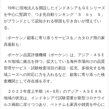
19年に現地法人を開設したインドネシアもＧＥシリーズ
を中心に堅調で、つま先自動リンキング「Ｓ ｂｙ Ｓ」
がブランドとして認知される韓国も引き合いが増えてい
る。
〈ボーケン／顧客に寄り添うサービスを／カタログ用の家
具撮影も〉
ボーケン品質評価機構（ボーケン）は、アジア・ＡＳＥ
ＡＮ地域に拠点を持つ。拡大している海外市場向けの品質
管理サービス・試験検査項目の新設・拡充、多様化する地
域ニーズへの対応に力を入れるなど、顧客に寄り添った検
査機関として存在感を示す。
２０２２年度上半期（4～9月）のアジア・ＡＳＥＡＮ
地域の状況は、インドネシアで試験需要が新型コロナウイ
ルス禍前に戻りつつあり、ベトナムも家具や雑貨を中心に