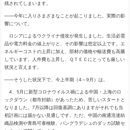
残されてしまいます。
――今年に入りさまざまなことが起こりました。実際の影
響について。
ロシアによるウクライナ侵攻が発生しました。生活必需
品や電力料金の値上がりと、その影響は想定以上です。エ
ネルギーコストの上昇に加え、部材の価格や輸送費も高騰
しています。人件費も上昇し、ＱＴＥＣにとっても厳しい
状況と言えます。
――そうした状況下で、今上半期（4～9月）は。
4、5月に新型コロナウイルス禍による中国・上海のロ
ックダウン（都市封鎖）があったため、苦しいスタートと
なりました。7月以降は回復基調にありますがそれでも当
初計画には届かない見通しです。ただ、中国の南通浩達紡
織品検測や青島可泰検験、バングラデシュのダッカ試験セ