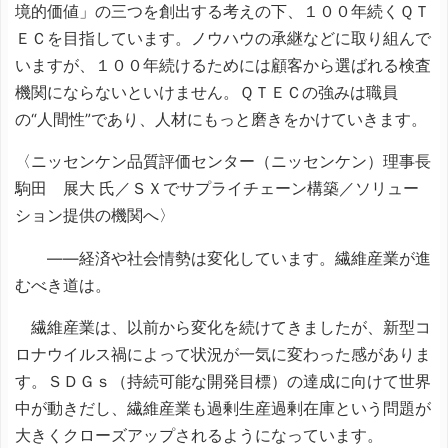
境的価値」の三つを創出する考えの下、１００年続くＱＴ
ＥＣを目指しています。ノウハウの承継などに取り組んで
いますが、１００年続けるためには顧客から選ばれる検査
機関にならないといけません。ＱＴＥＣの強みは職員
の“人間性”であり、人材にもっと磨きをかけていきます。
〈ニッセンケン品質評価センター（ニッセンケン）理事長
駒田 展大 氏／ＳＸでサプライチェーン構築／ソリュー
ション提供の機関へ〉
――経済や社会情勢は変化しています。繊維産業が進
むべき道は。
繊維産業は、以前から変化を続けてきましたが、新型コ
ロナウイルス禍によって状況が一気に変わった感がありま
す。ＳＤＧｓ（持続可能な開発目標）の達成に向けて世界
中が動きだし、繊維産業も過剰生産過剰在庫という問題が
大きくクローズアップされるようになっています。