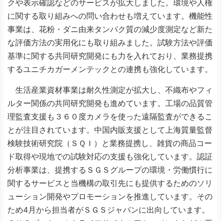
クや表示確認などのサービスが拡大しました。環境や人権
に関する取り組みへの問い合わせも増えています。機能性
事業は、花粉・ダニ由来タンパク質の減少度測定など新た
な評価方法の実用化にも取り組みました。試験方法や評価
基準に関する共同研究開発にも力を入れており、業務提携
するユニチカガーメンテックとの連携も強化しています。
生活産業資材事業は耐久性測定が拡大し、不織布やフィ
ルター関係の共同研究開発も進めています。工場の品質管
理監査支援も３６０度カメラを使った遠隔監査ができるこ
とが注目されています。中国内販支援として上海質量監督
検験技術研究院（ＳＱＩ）と業務提携し、雑貨の商品コー
ド取得や現地での試験対応の支援も強化しています。認証
分析事業は、提携するＳＧＳグループの環境・労働慣行に
関するサービスと当機構の取引先にも提供するためのソリ
ューション開発やプロモーションを推進しています。その
ため4月から担当者がＳＧＳジャパンに出向しています。