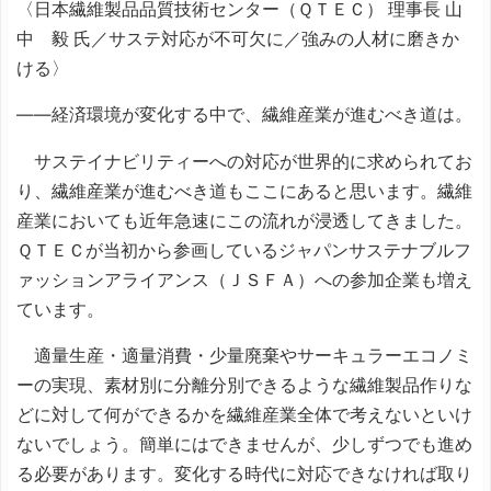
〈日本繊維製品品質技術センター（ＱＴＥＣ） 理事長 山
中 毅 氏／サステ対応が不可欠に／強みの人材に磨きか
ける〉
――経済環境が変化する中で、繊維産業が進むべき道は。
サステイナビリティーへの対応が世界的に求められてお
り、繊維産業が進むべき道もここにあると思います。繊維
産業においても近年急速にこの流れが浸透してきました。
ＱＴＥＣが当初から参画しているジャパンサステナブルフ
ァッションアライアンス（ＪＳＦＡ）への参加企業も増え
ています。
適量生産・適量消費・少量廃棄やサーキュラーエコノミ
ーの実現、素材別に分離分別できるような繊維製品作りな
どに対して何ができるかを繊維産業全体で考えないといけ
ないでしょう。簡単にはできませんが、少しずつでも進め
る必要があります。変化する時代に対応できなければ取り