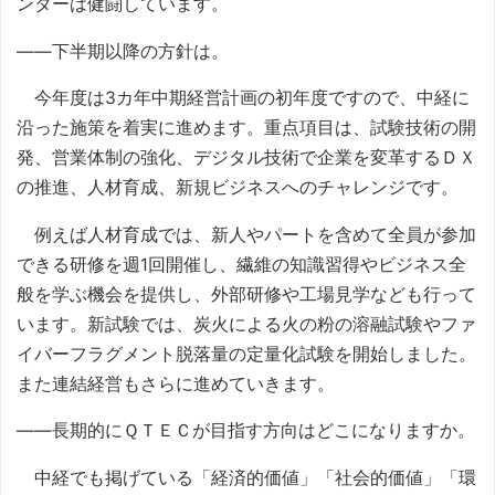
ンターは健闘しています。
――下半期以降の方針は。
今年度は3カ年中期経営計画の初年度ですので、中経に
沿った施策を着実に進めます。重点項目は、試験技術の開
発、営業体制の強化、デジタル技術で企業を変革するＤＸ
の推進、人材育成、新規ビジネスへのチャレンジです。
例えば人材育成では、新人やパートを含めて全員が参加
できる研修を週1回開催し、繊維の知識習得やビジネス全
般を学ぶ機会を提供し、外部研修や工場見学なども行って
います。新試験では、炭火による火の粉の溶融試験やファ
イバーフラグメント脱落量の定量化試験を開始しました。
また連結経営もさらに進めていきます。
――長期的にＱＴＥＣが目指す方向はどこになりますか。
中経でも掲げている「経済的価値」「社会的価値」「環