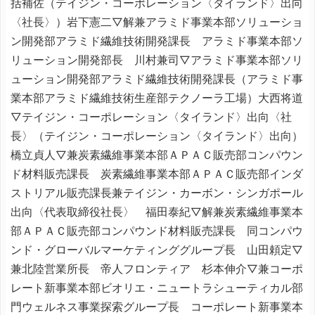
括補佐（テイジン・コーポレーション〈タイランド〉出向
〈社長〉）岩下憲二▽解兼アラミド事業本部ソリューショ
ン開発部アラミド繊維技術開発課長 アラミド事業本部ソ
リューション開発部長 川村兼司▽アラミド事業本部ソリ
ューション開発部アラミド繊維技術開発課長（アラミド事
業本部アラミド繊維技術生産部テクノーラ工場）大西将道
▽テイジン・コーポレーション〈タイランド〉出向〈社
長〉（テイジン・コーポレーション〈タイランド〉出向）
橋立貞人▽兼炭素繊維事業本部ＡＰＡＣ販売部コンパウン
ド材料販売課長 炭素繊維事業本部ＡＰＡＣ販売部インダ
ストリアル販売課長兼テイジン・カーボン・シンガポール
出向〈代表取締役社長〉 福田泰紀▽解兼炭素繊維事業本
部ＡＰＡＣ販売部コンパウンド材料販売課長 同コンパウ
ンド・グローバルマーケティンググループ長 山田頼定▽
兼北陸営業所長 帝人フロンティア 杉本伸介▽兼コーポ
レート新事業本部ビオリエ・ニュートラシューティカル部
門ウェルネス事業探索グループ長 コーポレート新事業本