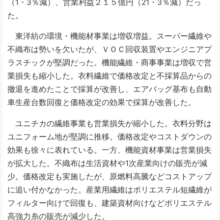
（1・3％減）、営業利益２１５億円（21・3％減）だっ
た。
東洋紡の環境・機能材事業は増収増益。スーパー繊維や
不織布は勢いを欠いたが、ＶＯＣ回収装置やエンジニアプ
ラスチックが堅調だった。機能繊維・商事事業は増収で営
業損失も縮小した。衣料繊維で価格改定と不採算品からの
撤退を進めたことで採算が改善し、エアバッグ基布も自動
車生産台数回復と価格改定の効果で採算が改善した。
ユニチカの繊維事業も営業損失が縮小した。衣料分野は
ユニフォーム地が堅調に推移。価格改定やコストダウンの
効果も徐々に表れている。一方、機能資材事業は営業損失
が拡大した。不織布は生活資材や1次産業向けの販売が減
少。価格改定も実施したが、原燃料高騰などコストアップ
に追い付かなかった。産業用繊維はポリエステル短繊維が
フィルター向けで回復も、建築資材向けなどポリエステル
高強力糸の販売が減少した。