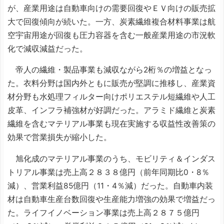
が、産業用途は自動車向けの需要回復やＥＶ向けの販売拡
大で回復傾向が続いた。一方、炭素繊維複合材料事業は航
空宇宙用途が回復も圧力容器を含む一般産業用途の市況軟
化で減収減益だった。
帝人の繊維・製品事業も減収ながら2桁％の増益となっ
た。衣料分野は国内外ともに販売が堅調に推移し、産業資
材分野も水処理フィルター向けポリエステル短繊維や人工
皮革、インフラ補強材が好調だった。アラミド繊維と炭素
繊維を含むマテリアル事業も現在実施する収益性改善策の
効果で営業損失が縮小した。
旭化成のマテリアル事業のうち、モビリティ＆インダス
トリアル事業は売上高２８３８億円（前年同期比0・8％
減）、営業利益85億円（11・4％減）だった。自動車内装
材は自動車生産台数回復や生産能力増強の効果で増益だっ
た。ライフイノベーション事業は売上高２８７５億円