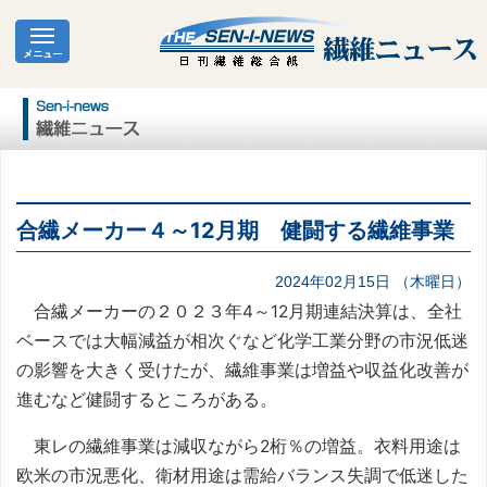
合繊メーカー４～12月期 健闘する繊維事業
2024年02月15日 （木曜日）
合繊メーカーの２０２３年4～12月期連結決算は、全社
ベースでは大幅減益が相次ぐなど化学工業分野の市況低迷
の影響を大きく受けたが、繊維事業は増益や収益化改善が
進むなど健闘するところがある。
東レの繊維事業は減収ながら2桁％の増益。衣料用途は
欧米の市況悪化、衛材用途は需給バランス失調で低迷した