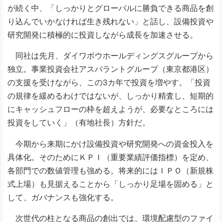
が続く中、「しっかりとグローバルに勝負できる商品を創
り込んでいかなければ生き残れない」と話し、設備投資や
研究開発に積極的に投資しながら成長を加速させる。
同社は先月、ダイワボウホールディングスグループから
独立。事業投資会社アスパラントグループ（東京都港区）
の支援を受けながら、この3カ年で投資を増やす。「投資
の規律を緩めるわけではないが、しっかり精査し、短期的
にキャッシュフローの枠を超えようが、必要なところには
投資をしていく」（有地社長）方針だ。
今期から来期にかけ設備投資や研究開発への資金投入を
具体化。そのためにＫＰＩ（重要業績評価指標）を定め、
各部門での数値管理も強める。将来的にはＩＰＯ（新規株
式上場）も見据えることから「しっかり足場を固める」と
して、ガバナンスも強化する。
次世代の柱となる商品の創出では、環境配慮型のファイ