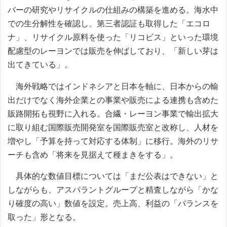
バーの研究やリサイクルの仕組みの構築を進める。海水中
での生分解性を確認し、第三者認証も取得した「エコロ
ナ」、リサイクル原料を使った「リコビス」といった環境
配慮型のレーヨンでは販売を伸ばしており、「新しい芽は
出てきている」。
海外戦略ではインドネシアと日本を軸に、日本からの輸
出だけでなく海外企業との事業や販売による連携も含めた
販路開拓も視野に入れる。合繊・レーヨン事業で輸出拡大
に取り組む国際販売開発室を国際販売室と改称し、人材を
増やし「予算を持って対応する体制」に移行。海外のリサ
ーチも含め「将来を見据えて種まきをする」。
具体的な数値目標については「まだ公表はできない」と
しながらも、アスパラントグループと精査しながら「かな
り確度の高い」数値を設定。売上高、利益の「バランスを
取った」形となる。