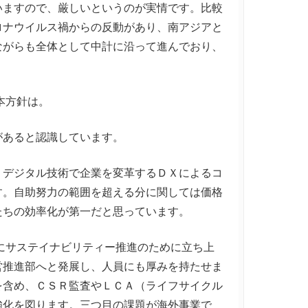
いますので、厳しいというのが実情です。比較
ロナウイルス禍からの反動があり、南アジアと
ながらも全体として中計に沿って進んでおり、
本方針は。
あると認識しています。
デジタル技術で企業を変革するＤＸによるコ
す。自助努力の範囲を超える分に関しては価格
たちの効率化が第一だと思っています。
にサステイナビリティー推進のために立ち上
営推進部へと発展し、人員にも厚みを持たせま
を含め、ＣＳＲ監査やＬＣＡ（ライフサイクル
強化を図ります。三つ目の課題が海外事業で