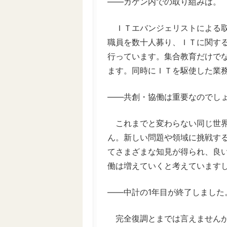
――カケン内での取り組みは。
ＩＴエバンジェリストによる取
職員を数十人募り、ＩＴに関す
行っています。集合教育だけで
ます。同時にＩＴを駆使した業
――共創・協働は重要なのでし
これまでと変わらない同じ世界
ん。新しい問題や領域に挑戦す
てさまざまな知見が得られ、良
働は増えていくと考えています
――中計の1年目が終了しました
完全復調とまでは言えませんが