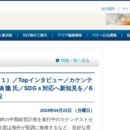
会社案内
サイ
特集一覧へ戻る
１１）／Topインタビュー／カケンテ
 隆 氏／SDGｓ対応へ新知見を／6
設
2024年04月22日 （月曜日）
最終の中期経営計画を進行中のカケンテストセ
年度は海外が堅調に推移するなど、良好な滑