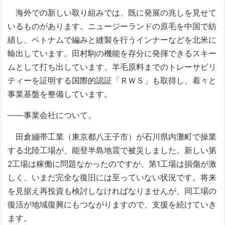
海外での新しい取り組みでは、既に発展の兆しを見せて
いるものがあります。ニュージーランドの原毛を中国で紡
績し、ベトナムで編みと縫製を行うインナーなどを北米に
輸出しています。田村駒の機能を存分に発揮できるスキー
ムとして打ち出しています。羊毛原料までのトレーサビリ
ティーを証明する国際的認証「ＲＷＳ」も取得し、着々と
事業基盤を整備しています。
――事業会社について。
田倉繃帯工業（東京都八王子市）が石川県内灘町で操業
する北陸工場が、能登半島地震で被災しました。新しい第
2工場は稼働に問題なかったのですが、第1工場は損傷が激
しく、いまだ完全な復旧には至っていない状況です。将来
を見据え再投資も検討しなければなりませんが、同工場の
復活が地域復興にもつながりますので、支援を続けていき
ます。