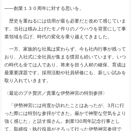
――創業１３０周年に対する思いを。
歴史を重ねるには信用が最も必要だと改めて感じていま
す。当社は積み上げたモノ作りのノウハウを背景にして事
業領域を広げ、時代の変化を乗り越えてきました。
一方、家族的な社風は変わらず、今も社内行事が残って
おり、入社式に全社員が集まる慣習も続いています。いつ
の時代も全ては人であり、将来を担う人材の確保、育成は
最重要課題です。採用活動や社員研修にも、新しい試みを
取り入れていきます。
〈最近のプチ贅沢／貴重な伊勢神宮の特別参拝〉
「伊勢神宮には何度か訪れたことはあったが、3月に行
った際には特別な参拝ができた。厳かで神聖な空気をより
強く感じた」と話す堀さん。創業130周年記念行事とし
て、取締役・執行役員がそろって行った伊勢神宮参拝で