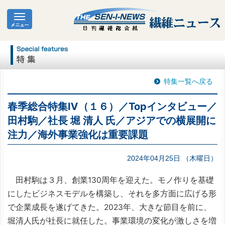
特集一覧へ戻る
春季総合特集Ⅳ（１６）／Topインタビュー／
田村駒／社長 堀 清人 氏／アジアでの横展開に
注力／海外事業強化は重要課題
2024年04月25日 （木曜日）
田村駒は３月、創業130周年を迎えた。モノ作りを基礎
にしたビジネスモデルを構築し、それを多方面に広げる形
で企業成長を遂げてきた。2023年、大きな節目を前に、
堀清人氏が社長に就任した。事業環境の変化が激しさを増