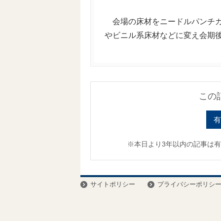
会場の床材をニードルパンチカ
やビニル系床材などに変え会期後に
この
有
※本日より3年以内の記事は
サイトポリシー
プライバシーポリシ