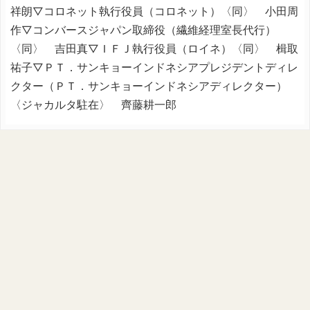
祥朗▽コロネット執行役員（コロネット）〈同〉 小田周
作▽コンバースジャパン取締役（繊維経理室長代行）
〈同〉 吉田真▽ＩＦＪ執行役員（ロイネ）〈同〉 楫取
祐子▽ＰＴ．サンキョーインドネシアプレジデントディレ
クター（ＰＴ．サンキョーインドネシアディレクター）
〈ジャカルタ駐在〉 齊藤耕一郎