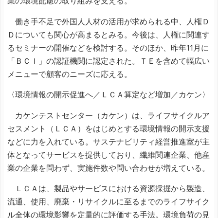
業の環境配慮の取り組みを支える。
働き手不足で外国人人材の活用が求められる中、人権Ｄ
Ｄについても関心が高まるとみる。今後は、人権に関連す
るセミナーの開催などを検討する。そのほか、昨年11月に
「ＢＣＩ」の認証機関に認定された。ＴＥを含めて幅広い
メニューで顧客のニーズに応える。
〈環境情報の開示促進へ／ＬＣＡ算定など増加／カケン〉
カケンテストセンター（カケン）は、ライフサイクルア
セスメント（ＬＣＡ）をはじめとする環境情報の開示支援
などに力を入れている。サステナビリティ経営推進室が主
体となってサービスを提供しており、繊維関連企業、他産
業の企業を問わず、実施件数や問い合わせが増えている。
ＬＣＡは、製品やサービスにおける資源採掘から製造、
流通、使用、廃棄・リサイクルに至るまでのライフサイク
ル全体の環境影響を定量的に評価する手法。環境負荷の見