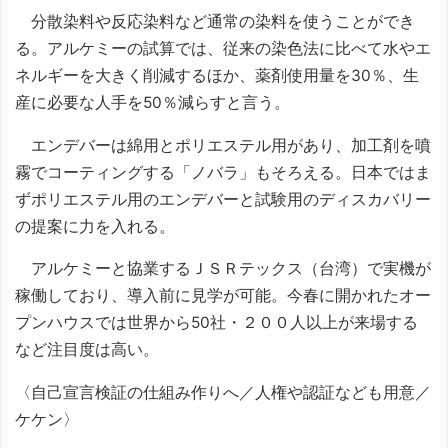
分散染料や反応染料など通常の染料を使うことができ
る。アルケミーの試算では、従来の染色法に比べて水やエ
ネルギーを大きく削減するほか、薬剤使用量を30％、生
産に必要な人手を50％減らすと言う。
エンデバーは綿用とポリエステル用があり、加工剤を噴
霧でコーティングする「ノバラ」もそろえる。日本ではま
ずポリエステル用のエンデバーと試験用のディスカバリー
の提案に力を入れる。
アルケミーと協業するＪＳＲテックス（台湾）で実機が
稼働しており、導入前に見学が可能。今春に開かれたオー
プンハウスでは世界から50社・２００人以上が来場する
など注目度は高い。
〈自己宣言検証の仕組み作りへ／人権や認証なども用意／
ケケン〉