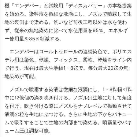
機「エンデバー」と試験用「ディスカバリー」の本格提案
を始める。染料液を微細な液滴にし、ノズルで噴霧して生
地の裏側まで染める。洗いなど前後工程以外は水を使わ
ず、従来の無地染めに比べて水使用量を95％、エネルギ
ー使用量を85％削減する。
エンデバーはロールトゥロールの連続染色で、ポリエス
テル用は染色、乾燥、フィックス、柔軟、乾燥をライン内
で行う。現在は最大生地幅1・8㍍で、毎分最大20㍍の無
地染めが可能。
ノズルで噴霧する染液は微細な液滴にし、1・8㍍幅×1㍍
中に12億個の滴を吹き付ける。ノズルは生地に対して角度
を付け、吹き付ける際にノズルをナノレベルで振動させて
液滴の粒を生地にぶつける。さらに生地の下からバキュー
ムで吸引することで生地の内部まで染める。噴霧量やバキ
ューム圧は調整可能。