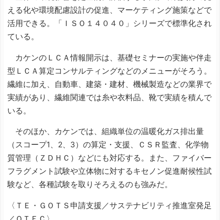
える化や環境配慮設計の促進、マーケティング施策などで
活用できる。「ＩＳＯ１４０４０」シリーズで標準化され
ている。
カケンのＬＣＡ情報開示は、基礎セミナーの実施や伴走
型ＬＣＡ算定コンサルティングなどのメニューがそろう。
繊維に加え、自動車、建築・建材、機械製造などの業界で
実績があり、繊維関連では糸や衣料品、靴で実績を積んで
いる。
そのほか、カケンでは、組織単位の温暖化ガス排出量
（スコープ1、2、3）の算定・支援、ＣＳＲ監査、化学物
質管理（ＺＤＨＣ）などにも対応する。また、ファイバー
フラグメント試験や立体物に対するキセノン促進耐候性試
験など、各種試験を取りそろえるのも強みだ。
〈ＴＥ・ＧＯＴＳ申請支援／サステナビリティ推進室発足
／ＱＴＥＣ〉