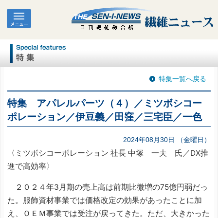
特集一覧へ戻る
特集 アパレルパーツ（４）／ミツボシコー
ポレーション／伊豆義／田窪／三宅臣／一色
2024年08月30日 （金曜日）
〈ミツボシコーポレーション 社長 中塚 一夫 氏／DX推
進で高効率〉
２０２４年3月期の売上高は前期比微増の75億円弱だっ
た。服飾資材事業では価格改定の効果があったことに加
え、ＯＥＭ事業では受注が戻ってきた。ただ、大きかった