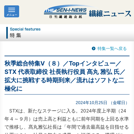
特集一覧へ戻る
秋季総合特集Ⅴ（８）／Topインタビュー／
STX 代表取締役 社長執行役員 髙丸 雅弘 氏／
拡大に挑戦する時期到来／流れはソフトな二
極化に
2024年10月25日 （金曜日）
STXは、新たなステージに入る。2024年度上半期（24
年４～９月）は売上高と利益ともに前年同期を上回る水準
で推移し、髙丸雅弘社長は「年間で過去最高益を目指せる