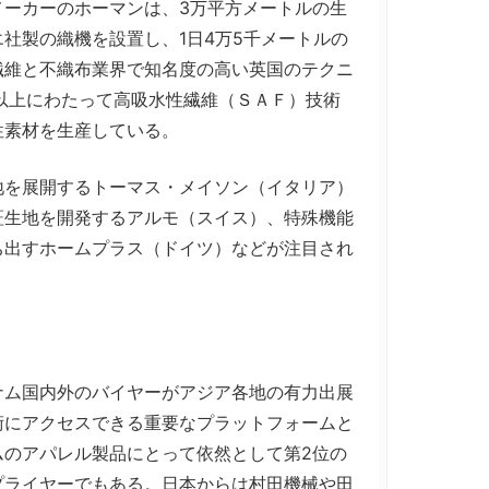
ーカーのホーマンは、3万平方メートルの生
社製の織機を設置し、1日4万5千メートルの
繊維と不織布業界で知名度の高い英国のテクニ
以上にわたって高吸水性繊維（ＳＡＦ）技術
性素材を生産している。
を展開するトーマス・メイソン（イタリア）
証生地を開発するアルモ（スイス）、特殊機能
ち出すホームプラス（ドイツ）などが注目され
ム国内外のバイヤーがアジア各地の有力出展
術にアクセスできる重要なプラットフォームと
ムのアパレル製品にとって依然として第2位の
プライヤーでもある。日本からは村田機械や田