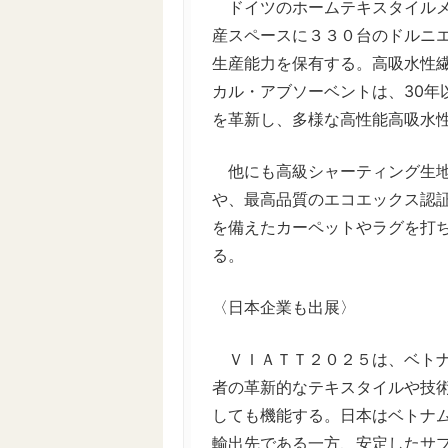
ドイツのホームテキスタイルメ
産スペースに３３０台のドルニエ
生産能力を保有する。高吸水性
カル・アブソーベントは、30年
を革新し、多様な高性能高吸水
他にも高級シャーティング生地
や、最高品質のエコエックス認
を備えたカーペットやラグを打
る。
〈日本企業も出展〉
ＶＩＡＴＴ２０２５は、ベトナ
者の革新的なテキスタイルや技
しても機能する。日本はベトナ
輸出先である一方、安定したサ