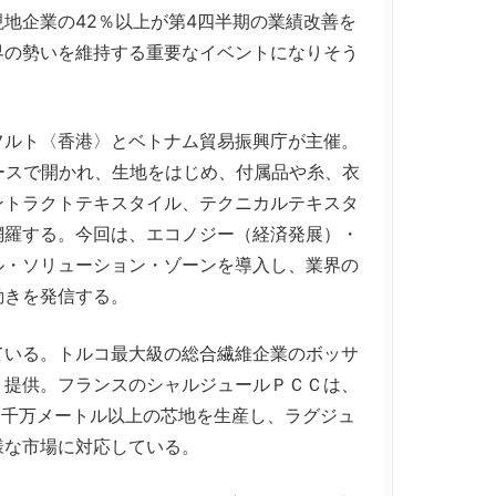
地企業の42％以上が第4四半期の業績改善を
界の勢いを維持する重要なイベントになりそう
ルト〈香港〉とベトナム貿易振興庁が主催。
ースで開かれ、生地をはじめ、付属品や糸、衣
ントラクトテキスタイル、テクニカルテキスタ
網羅する。今回は、エコノジー（経済発展）・
ル・ソリューション・ゾーンを導入し、業界の
動きを発信する。
いる。トルコ最大級の総合繊維企業のボッサ
く提供。フランスのシャルジュールＰＣＣは、
5千万メートル以上の芯地を生産し、ラグジュ
様な市場に対応している。