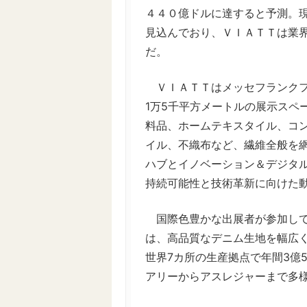
４４０億ドルに達すると予測。現
見込んでおり、ＶＩＡＴＴは業
だ。
ＶＩＡＴＴはメッセフランクフ
1万5千平方メートルの展示スペ
料品、ホームテキスタイル、コ
イル、不織布など、繊維全般を
ハブとイノベーション＆デジタ
持続可能性と技術革新に向けた
国際色豊かな出展者が参加して
は、高品質なデニム生地を幅広
世界7カ所の生産拠点で年間3億
アリーからアスレジャーまで多