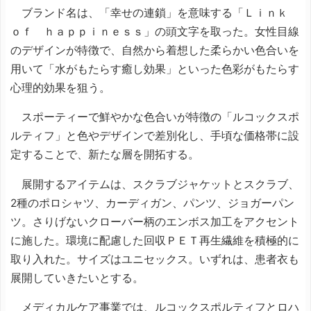
ブランド名は、「幸せの連鎖」を意味する「Ｌｉｎｋ
ｏｆ ｈａｐｐｉｎｅｓｓ」の頭文字を取った。女性目線
のデザインが特徴で、自然から着想した柔らかい色合いを
用いて「水がもたらす癒し効果」といった色彩がもたらす
心理的効果を狙う。
スポーティーで鮮やかな色合いが特徴の「ルコックスポ
ルティフ」と色やデザインで差別化し、手頃な価格帯に設
定することで、新たな層を開拓する。
展開するアイテムは、スクラブジャケットとスクラブ、
2種のポロシャツ、カーディガン、パンツ、ジョガーパン
ツ。さりげないクローバー柄のエンボス加工をアクセント
に施した。環境に配慮した回収ＰＥＴ再生繊維を積極的に
取り入れた。サイズはユニセックス。いずれは、患者衣も
展開していきたいとする。
メディカルケア事業では、ルコックスポルティフとロハ