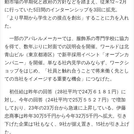
動市場の早期化と政府の方針などを踏まえ、従来12～2月
に行っていた5日間のインターンシップを3回に拡充。
「より早期から学生との接点を創出」することに力を入れ
た。
一部のアパレルメーカーでは、服飾系の専門学校に協力
を得て、数年ぶりに対面での説明会を開催。ワールドは北
青山ビル（東京都港区）で新卒採用イベント「オープンカ
ンパニー」を開催。単なる社内見学のみならず、ワークシ
ョップをはじめ、「社員と触れ合うことで将来働く先とし
ての当社をイメージする重要な機会」につなげた。
初任給は昨年の回答（28社平均で24万６１８１円）に
対し、今年の回答（24社平均で25万５５２７円）で増加
しており、23年の23万台から急速に上昇している。伊藤
忠商事は昨年30万5千円から今年32万5千円へ拡大。引き
下げた企業は1社もなく、9社が据え置き、15社が引き上げ
た。