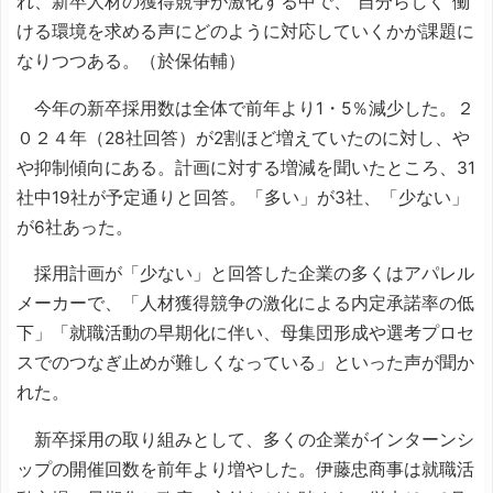
れ、新卒人材の獲得競争が激化する中で、“自分らしく”働
ける環境を求める声にどのように対応していくかが課題に
なりつつある。（於保佑輔）
今年の新卒採用数は全体で前年より1・5％減少した。２
０２４年（28社回答）が2割ほど増えていたのに対し、や
や抑制傾向にある。計画に対する増減を聞いたところ、31
社中19社が予定通りと回答。「多い」が3社、「少ない」
が6社あった。
採用計画が「少ない」と回答した企業の多くはアパレル
メーカーで、「人材獲得競争の激化による内定承諾率の低
下」「就職活動の早期化に伴い、母集団形成や選考プロセ
スでのつなぎ止めが難しくなっている」といった声が聞か
れた。
新卒採用の取り組みとして、多くの企業がインターンシ
ップの開催回数を前年より増やした。伊藤忠商事は就職活