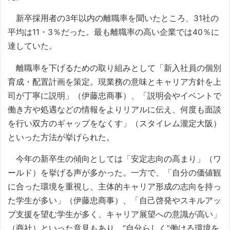
新卒採用者の3年以内の離職率を聞いたところ、31社の
平均は11・3％だった。最も離職率の高い企業では40％に
達していた。
離職率を下げるための取り組みとして「新入社員の個別
育成・配置計画を策定。現業務の意味とキャリア方針を上
司が丁寧に説明」（伊藤忠商事）、「説明会やイベントで
働き方や処遇などの情報をよりリアルに伝え、何度も面談
を行い双方のギャップをなくす」（スタイレム瀧定大阪）
といった方法が挙げられた。
今年の新卒生の傾向としては「安定志向の高まり」（ワ
ールド）を挙げる声が多かった。一方で、「自分の価値観
に合った環境を重視し、主体的キャリア形成の志向を持っ
た学生が多い」（伊藤忠商事）、「自己啓発やスキルアッ
プ支援を望む学生が多く、キャリア展望への意識が高い」
（商社）といった意見もあり、“自分らしく”働ける環境を