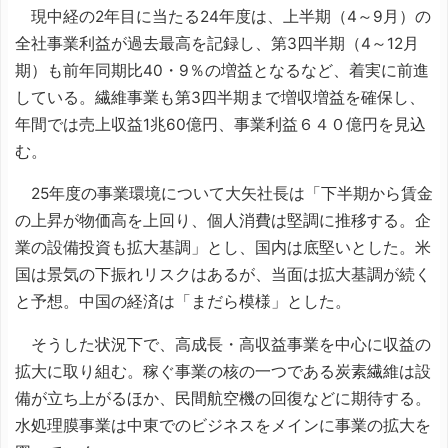
現中経の2年目に当たる24年度は、上半期（4～9月）の
全社事業利益が過去最高を記録し、第3四半期（4～12月
期）も前年同期比40・9％の増益となるなど、着実に前進
している。繊維事業も第3四半期まで増収増益を確保し、
年間では売上収益1兆60億円、事業利益６４０億円を見込
む。
25年度の事業環境について大矢社長は「下半期から賃金
の上昇が物価高を上回り、個人消費は堅調に推移する。企
業の設備投資も拡大基調」とし、国内は底堅いとした。米
国は景気の下振れリスクはあるが、当面は拡大基調が続く
と予想。中国の経済は「まだら模様」とした。
そうした状況下で、高成長・高収益事業を中心に収益の
拡大に取り組む。稼ぐ事業の核の一つである炭素繊維は設
備が立ち上がるほか、民間航空機の回復などに期待する。
水処理膜事業は中東でのビジネスをメインに事業の拡大を