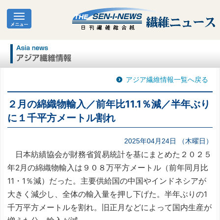
アジア繊維情報一覧へ戻る
２月の綿織物輸入／前年比11.1％減／半年ぶり
に１千平方メートル割れ
2025年04月24日 （木曜日）
日本紡績協会が財務省貿易統計を基にまとめた２０２５
年2月の綿織物輸入は９０８万平方メートル（前年同月比
11・1％減）だった。主要供給国の中国やインドネシアが
大きく減少し、全体の輸入量を押し下げた。半年ぶりの1
千万平方メートルを割れ。旧正月などによって国内生産が