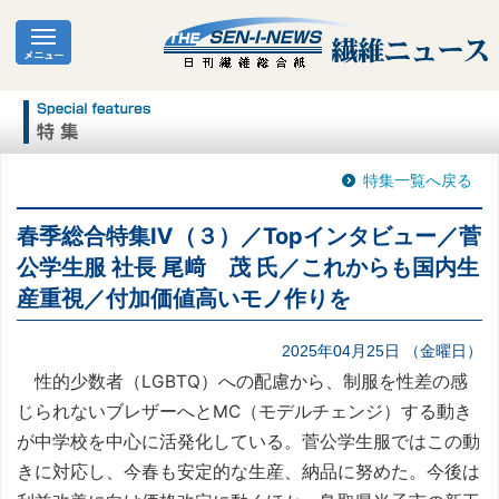
特集一覧へ戻る
春季総合特集Ⅳ（３）／Topインタビュー／菅
公学生服 社長 尾﨑 茂 氏／これからも国内生
産重視／付加価値高いモノ作りを
2025年04月25日 （金曜日）
性的少数者（LGBTQ）への配慮から、制服を性差の感
じられないブレザーへとMC（モデルチェンジ）する動き
が中学校を中心に活発化している。菅公学生服ではこの動
きに対応し、今春も安定的な生産、納品に努めた。今後は