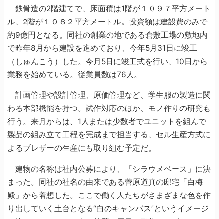
鉄骨造の2階建てで、床面積は1階が１０９７平方メート
ル、2階が１０８２平方メートル。投資額は建設費のみで
約9億円となる。同社の創業の地である倉敷工場の敷地内
で昨年8月から建設を進めており、今年5月31日に竣工
（しゅんこう）した。今月5日に竣工式を行い、10日から
業務を始めている。従業員数は76人。
計画管理や設計管理、原価管理など、学生服の製造に関
わる本部機能を持つ。試作対応のほか、モノ作りの研究も
行う。来月からは、1人または少数者でユニットを組んで
製品の組み立て工程を完成まで担当する、セル生産方式に
よるブレザーの生産にも取り組む予定だ。
建物の名称は社内公募により、「シラウメベース」に決
まった。同社の社名の由来である菅原道真の邸宅「白梅
殿」から着想した。ここで働く人たちがさまざまな色を作
り出していく土台となる“白のキャンバス”というイメージ