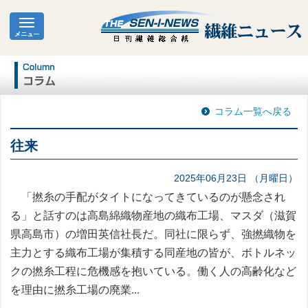
コラム一覧へ戻る
往来
2025年06月23日 （月曜日）
「撚糸の手配がタイトになってきているのが懸念され
る」と話すのは高島綿織物産地の織布工場、マスダ（滋賀
県高島市）の増田英信社長だ。同社に限らず、強撚織物を
主力とする織布工場が集積する同産地の皆が、ボトルネッ
クの撚糸工程に危機感を抱いている。働く人の高齢化など
を理由に撚糸工場の廃業...