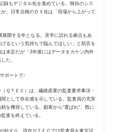
検記録もデジタル化を進めている。独自のシス
たが、日常点検のＤＸ化は「現場から上がって
。
横展開する年となる。見学に訪れる拠点もあ
遂げるという気持ちで臨んでほしい」と助言を
期は未定だが「3年後にはデータをカケン内外
話した。
とサポートで〉
（ＱＴＥＣ）は、繊維産業の監査要求事項・
機関として存在感を示している。監査員の充実
頼を獲得している。顧客から“選ばれ”、既に
の監査を終えている。
が始まり、現在ＱＴＥＣでは監査員を東京試