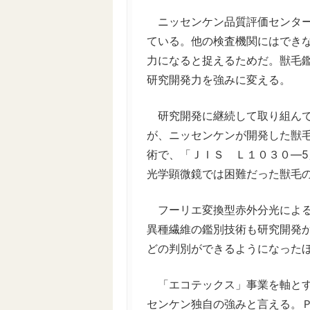
ニッセンケン品質評価センター
ている。他の検査機関にはでき
力になると捉えるためだ。獣毛
研究開発力を強みに変える。
研究開発に継続して取り組んで
が、ニッセンケンが開発した獣
術で、「ＪＩＳ Ｌ１０３０―5
光学顕微鏡では困難だった獣毛
フーリエ変換型赤外分光による
異種繊維の鑑別技術も研究開発
どの判別ができるようになった
「エコテックス」事業を軸とす
センケン独自の強みと言える。