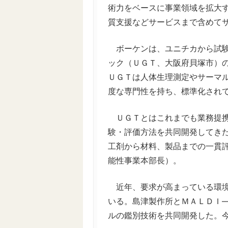
術力をベースに事業領域を拡大す
質支援などサービスまで含めてサ
ボーケンは、ユニチカから試験
ック（ＵＧＴ、大阪府貝塚市）の
ＵＧＴは人体生理測定やサーマ
度な専門性を持ち、標準化され
ＵＧＴとはこれまでも業務提携
験・評価方法を共同開発してき
工剤から材料、製品までの一貫
能性事業本部長）。
近年、要求が高まっている環境
いる。島津製作所とＭＡＬＤＩ
ルの鑑別技術を共同開発した。