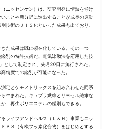
（ニッセンケン）は、研究開発に情熱を傾け
ないことや新分野に進出することが成長の原動
鑑別技術のＪＩＳ化といった成果も出ており、
きた成果は既に顕在化している。その一つ
毛鑑別の特許技術だ。電気泳動法を応用した技
」として制定され、先月20日に施行された。
の高精度での鑑別が可能になった。
測定とケモメトリックスを組み合わせた同系
から生まれた。キュプラ繊維とリヨセル繊維な
ほか、再生ポリエステルの鑑別もできる。
るライフアンドヘルス（Ｌ＆Ｈ）事業もニッ
ＰＦＡＳ（有機フッ素化合物）をはじめとする