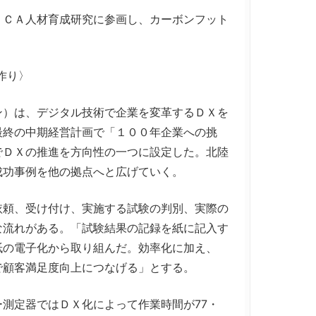
ＣＡ人材育成研究に参画し、カーボンフット
。
作り〉
）は、デジタル技術で企業を変革するＤＸを
最終の中期経営計画で「１００年企業への挑
でＤＸの推進を方向性の一つに設定した。北陸
成功事例を他の拠点へと広げていく。
頼、受け付け、実施する試験の判別、実際の
な流れがある。「試験結果の記録を紙に記入す
紙の電子化から取り組んだ。効率化に加え、
で顧客満足度向上につなげる」とする。
測定器ではＤＸ化によって作業時間が77・