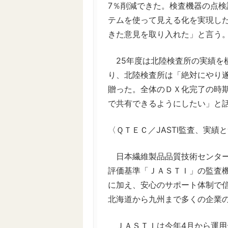
7％削減できた。検査機器の点
テムを使って見える化を実現し
きた意見を取り入れた」と言う
25年度は北陸検査所の実績を
り、北陸検査所は「絶対にやり
贈った。全体のＤＸ化完了の時
で共有できるようにしたい」と
〈ＱＴＥＣ／JASTI監査、実績
日本繊維製品品質技術センター
評価基準「ＪＡＳＴＩ」の監査
に加え、安心のサポート体制で信
北海道から九州まで多くの企業
ＪＡＳＴＩは今年4月から運用