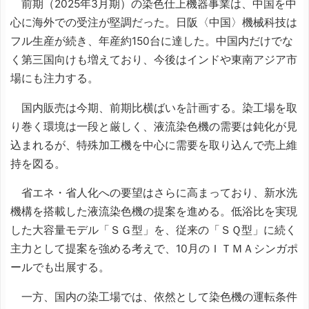
前期（2025年3月期）の染色仕上機器事業は、中国を中
心に海外での受注が堅調だった。日阪〈中国〉機械科技は
フル生産が続き、年産約150台に達した。中国内だけでな
く第三国向けも増えており、今後はインドや東南アジア市
場にも注力する。
国内販売は今期、前期比横ばいを計画する。染工場を取
り巻く環境は一段と厳しく、液流染色機の需要は鈍化が見
込まれるが、特殊加工機を中心に需要を取り込んで売上維
持を図る。
省エネ・省人化への要望はさらに高まっており、新水洗
機構を搭載した液流染色機の提案を進める。低浴比を実現
した大容量モデル「ＳＧ型」を、従来の「ＳＱ型」に続く
主力として提案を強める考えで、10月のＩＴＭＡシンガポ
ールでも出展する。
一方、国内の染工場では、依然として染色機の運転条件