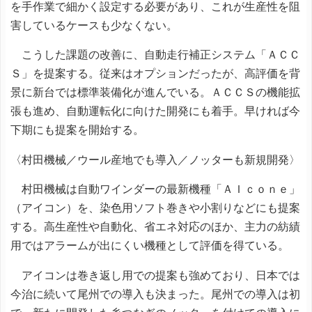
を手作業で細かく設定する必要があり、これが生産性を阻
害しているケースも少なくない。
こうした課題の改善に、自動走行補正システム「ＡＣＣ
Ｓ」を提案する。従来はオプションだったが、高評価を背
景に新台では標準装備化が進んでいる。ＡＣＣＳの機能拡
張も進め、自動運転化に向けた開発にも着手。早ければ今
下期にも提案を開始する。
〈村田機械／ウール産地でも導入／ノッターも新規開発〉
村田機械は自動ワインダーの最新機種「ＡＩｃｏｎｅ」
（アイコン）を、染色用ソフト巻きや小割りなどにも提案
する。高生産性や自動化、省エネ対応のほか、主力の紡績
用ではアラームが出にくい機種として評価を得ている。
アイコンは巻き返し用での提案も強めており、日本では
今治に続いて尾州での導入も決まった。尾州での導入は初