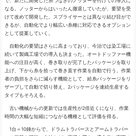
で、新たに開発した糸つなぎのノッターを付けての導入に
なる。ノッターからはいったん撤退していたが、要望を受
けて改めて開発した。スプライサーとは異なり結び目がで
きるが、自動化でより幅広い糸種に対応できるオプション
として提案していく。
自動化の要望はさらに高まっており、今治では染工場に
続いて製織工場での導入も決まった。オートドッファー機
能への注目が高く、巻き取りが完了したパッケージを取り
上げ、下から糸を拾って巻き直す作業を自動で行う。作業
者の負担をさらに減らす機能として、給糸パッケージをリ
ザーブして自動で切り替え、2パッケージを連続生産する
タイプもそろえる。
古い機械からの更新では生産性が2倍近くになり、作業
時間の大幅な短縮につながる機種として評価を得る。
1台＝10錘からで、ドラムトラバースとアームトラバー