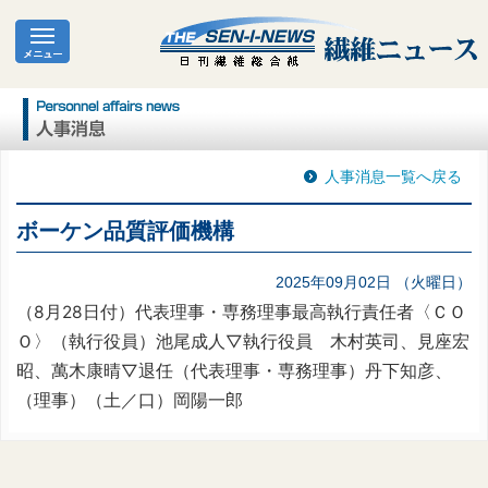
人事消息一覧へ戻る
ボーケン品質評価機構
2025年09月02日 （火曜日）
（8月28日付）代表理事・専務理事最高執行責任者〈ＣＯ
Ｏ〉（執行役員）池尾成人▽執行役員 木村英司、見座宏
昭、萬木康晴▽退任（代表理事・専務理事）丹下知彦、
（理事）（土／口）岡陽一郎