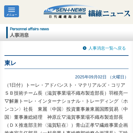
人事消息一覧へ戻る
東レ
2025年09月02日 （火曜日）
（1日付）トーレ・アドバンスト・マテリアルズ・コリア
ＳＢ技術チーム長（滋賀事業場不織布製造部長）羽根亮一
▽解兼トーレ・インターナショナル・トレーディング〈ホ
ンコン〉社長 東麗〈中国〉投資董事兼東麗国際貿易〈中
国〉董事兼総経理 神原丘▽滋賀事業場不織布製造部長
（ＤＸ推進部主幹〈滋賀駐在〉）青山正孝▽繊維事業企画