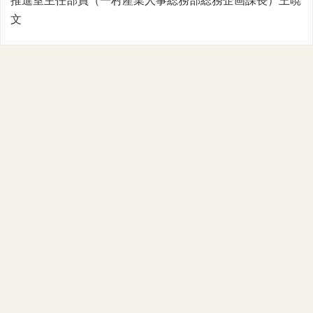
推進室主任部員（一村産業人事総務部総務企画課長）王暁
文