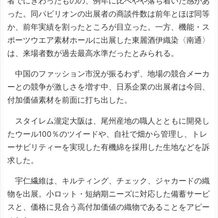
者でにぎわったものの、例年に比べやや落ち着いた感があ
った。同パビリオンの出展者の商談件数は前年とほぼ同等
か、前年実績を割ったところが目立った。一方、機能・ス
ポーツウエア素材ホールに出展した東麗酒伊織染〈南通〉
は、来場者数が過去最高水準だったとみられる。
中国のファッション市況が振るわず、地場の競合メーカ
ーとの競争が激しさを増す中、日系企業の出展者は今回、
付加価値素材を前面に打ち出した。
スタイレム瀧定大阪は、尾州産地の職人とともに開発し
たウール100％のツイードや、自社で畑から管理し、トレ
ーサビリティーを実現した有機綿を採用した生地などを訴
求した。
宇仁繊維は、キルティング、チェック、ジャカードの織
物を出展。小ロット・短納期ニーズに対応した備蓄サービ
スと、価格に見合う高付加価値の織物であることをアピー