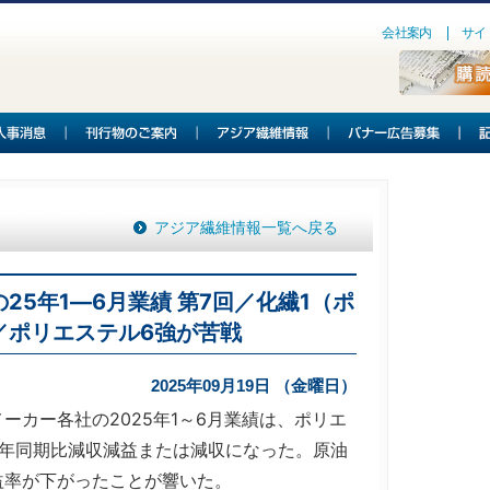
会社案内
サイ
アジア繊維情報一覧へ戻る
25年1―6月業績 第7回／化繊1（ポ
／ポリエステル6強が苦戦
2025年09月19日 （金曜日）
カー各社の2025年1～6月業績は、ポリエ
前年同期比減収減益または減収になった。原油
益率が下がったことが響いた。