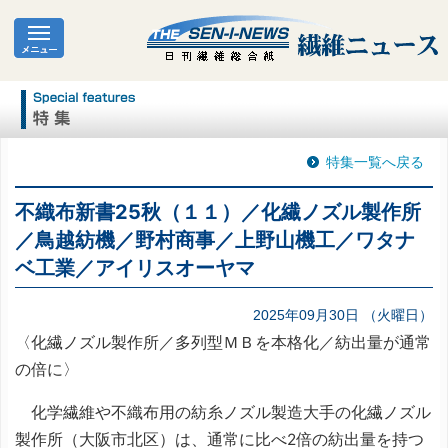
特集一覧へ戻る
不織布新書25秋（１１）／化繊ノズル製作所
／鳥越紡機／野村商事／上野山機工／ワタナ
ベ工業／アイリスオーヤマ
2025年09月30日 （火曜日）
〈化繊ノズル製作所／多列型ＭＢを本格化／紡出量が通常
の倍に〉
化学繊維や不織布用の紡糸ノズル製造大手の化繊ノズル
製作所（大阪市北区）は、通常に比べ2倍の紡出量を持つ