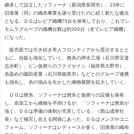
継承して設立したソフィーナ（新潟県長岡市）、23年に
旧港屋（同）の織布事業を譲り受けたのに続く新たな拠点
となる。ＤＧはレピア織機75台を保有しており、これでシ
モムラグループの織機台数は約200台（全てレピア織機）
になった。
販売面では引き続き帝人フロンティアから受注するとと
もに、自販も強化していく。撚糸の押水工場（石川県宝達
志水町）、ピン仮撚りのフクイセイシ（福井県大野市）、
糸染めの園田産業（石川県能美市）などとのグループ連携
も強化し、糸の強みを生かした織物展開を拡大していく。
ＤＧは撚糸、ソフィーナは撚糸と仮撚りの設備も保有
し、糸加工から織物を手掛けるが、「ソフィーナは撚糸が
強く、ＤＧは準備の体制が充実している」（西山成幸社
長）など補完し合える関係にあった。ＤＧはメンズやユニ
フォーム、ソフィーナはレディースが多く、旧港屋の織布